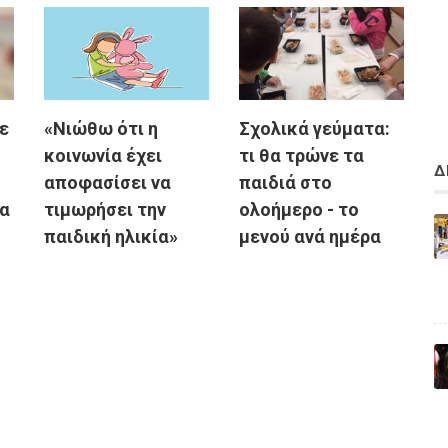
ε
«Νιώθω ότι η
Σχολικά γεύματα:
κοινωνία έχει
τι θα τρώνε τα
Δ
αποφασίσει να
παιδιά στο
λα
τιμωρήσει την
ολοήμερο - το
παιδική ηλικία»
μενού ανά ημέρα