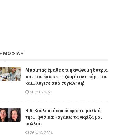
ΗΜΟΦΙΛΗ
Μπαμπάς έμαθε ότι η ανώνυμη δότρια
που του έσωσε τη ζωή ήταν η κόρη του
και… λύγισε από συγκίνηση!
28 Φεβ 2023
Η A. Κουλουκάκου άφησε τα μαλλιά
της... φυσικά: «αγαπώ τα γκρίζα μου
μαλλιά»
26 Φεβ 2026