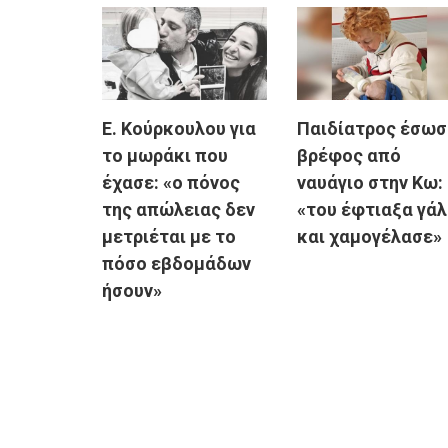
Ε. Κούρκουλου για
Παιδίατρος έσωσ
το μωράκι που
βρέφος από
έχασε: «ο πόνος
ναυάγιο στην Κω:
της απώλειας δεν
«του έφτιαξα γά
μετριέται με το
και χαμογέλασε»
πόσο εβδομάδων
ήσουν»