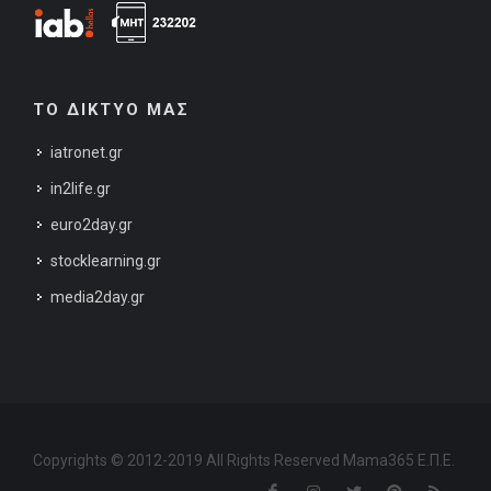
ΤΟ ΔΙΚΤΥΟ ΜΑΣ
iatronet.gr
in2life.gr
euro2day.gr
stocklearning.gr
media2day.gr
Copyrights © 2012-2019 All Rights Reserved Mama365 Ε.Π.Ε.