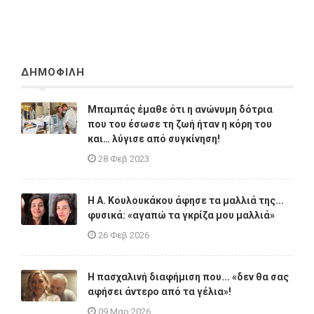
ΔΗΜΟΦΙΛΗ
Μπαμπάς έμαθε ότι η ανώνυμη δότρια
που του έσωσε τη ζωή ήταν η κόρη του
και… λύγισε από συγκίνηση!
28 Φεβ 2023
Η A. Κουλουκάκου άφησε τα μαλλιά της...
φυσικά: «αγαπώ τα γκρίζα μου μαλλιά»
26 Φεβ 2026
Η πασχαλινή διαφήμιση που... «δεν θα σας
αφήσει άντερο από τα γέλια»!
09 Μαρ 2026