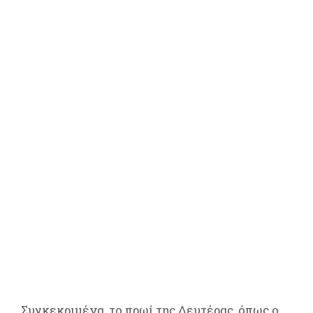
Συγκεκριμένα, το πρωί της Δευτέρας, όπως ο