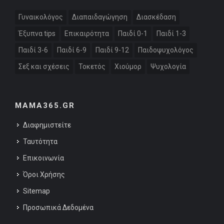
Γυναικολόγος
Διαπαιδαγώγηση
Διασκέδαση
Έξυπνα tips
Επικαιρότητα
Παιδί 0-1
Παιδί 1-3
Παιδί 3-6
Παιδί 6-9
Παιδί 9-12
Παιδοψυχολόγος
Σεξ και σχέσεις
Τοκετός
Χιούμορ
Ψυχολογία
MAMA365.GR
Διαφημιστείτε
Ταυτότητα
Επικοινωνία
Όροι Χρήσης
Sitemap
Προσωπικά Δεδομένα