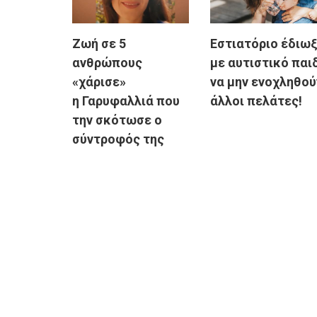
Ζωή σε 5
Εστιατόριο έδιω
ανθρώπους
με αυτιστικό παιδ
«χάρισε»
να μην ενοχληθού
η Γαρυφαλλιά που
άλλοι πελάτες!
την σκότωσε ο
σύντροφός της