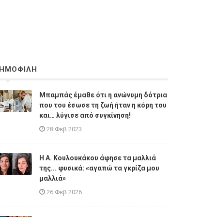
ΗΜΟΦΙΛΗ
Μπαμπάς έμαθε ότι η ανώνυμη δότρια
που του έσωσε τη ζωή ήταν η κόρη του
και… λύγισε από συγκίνηση!
28 Φεβ 2023
Η A. Κουλουκάκου άφησε τα μαλλιά
της... φυσικά: «αγαπώ τα γκρίζα μου
μαλλιά»
26 Φεβ 2026