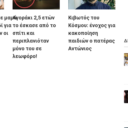
ξε μαμά
Αγοράκι 2,5 ετών
Κιβωτός του
ί για
το έσκασε από το
Κόσμου: ένοχος για
ν οι
σπίτι και
κακοποίηση
περιπλανιόταν
παιδιών ο πατέρας
Δ
μόνο του σε
Αντώνιος
λεωφόρο!