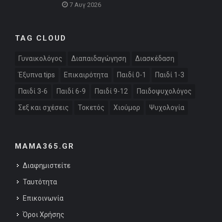
7 Αυγ 2026
TAG CLOUD
Γυναικολόγος
Διαπαιδαγώγηση
Διασκέδαση
Έξυπνα tips
Επικαιρότητα
Παιδί 0-1
Παιδί 1-3
Παιδί 3-6
Παιδί 6-9
Παιδί 9-12
Παιδοψυχολόγος
Σεξ και σχέσεις
Τοκετός
Χιούμορ
Ψυχολογία
MAMA365.GR
Διαφημιστείτε
Ταυτότητα
Επικοινωνία
Όροι Χρήσης