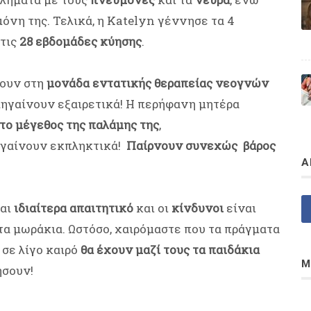
όνη της. Τελικά, η Katelyn γέννησε τα 4
τις
28 εβδομάδες κύησης
.
νουν στη
μονάδα εντατικής θεραπείας νεογνών
 πηγαίνουν εξαιρετικά! Η περήφανη μητέρα
το μέγεθος της παλάμης της
,
ηγαίνουν εκπληκτικά!
Παίρνουν συνεχώς βάρος
Α
ναι
ιδιαίτερα απαιτητικό
και οι
κίνδυνοι
είναι
α τα μωράκια. Ωστόσο, χαιρόμαστε που τα πράγματα
 σε λίγο καιρό
θα έχουν μαζί τους τα παιδάκια
Μ
ήσουν!