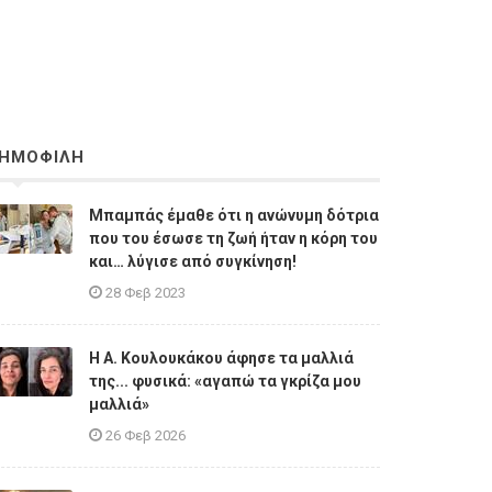
ΗΜΟΦΙΛΗ
Μπαμπάς έμαθε ότι η ανώνυμη δότρια
που του έσωσε τη ζωή ήταν η κόρη του
και… λύγισε από συγκίνηση!
28 Φεβ 2023
Η A. Κουλουκάκου άφησε τα μαλλιά
της... φυσικά: «αγαπώ τα γκρίζα μου
μαλλιά»
26 Φεβ 2026