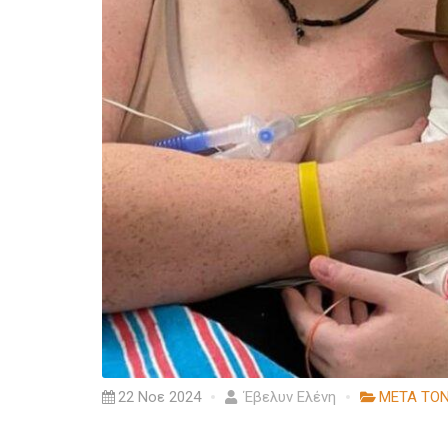
22 Νοε 2024
Έβελυν Ελένη
ΜΕΤΑ ΤΟ