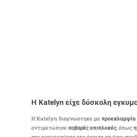
Η Katelyn είχε δύσκολη εγκυμ
Η Katelyn διαγνώστηκε με
προεκλαμψία
αντιμετώπισε
σοβαρές επιπλοκές
, όπως
η
της εγκυμοσύνης της άρχισε να έχει προ