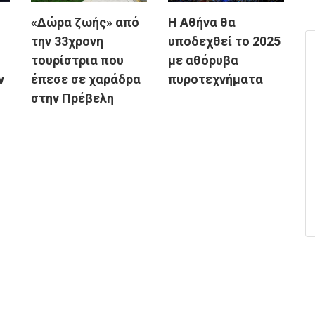
«Δώρα ζωής» από
Η Αθήνα θα
την 33χρονη
υποδεχθεί το 2025
τουρίστρια που
με αθόρυβα
ν
έπεσε σε χαράδρα
πυροτεχνήματα
στην Πρέβελη