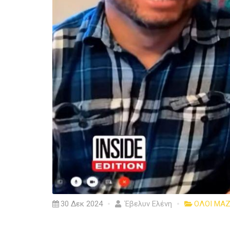
30 Δεκ 2024
Έβελυν Ελένη
ΟΛΟΙ ΜΑΖ