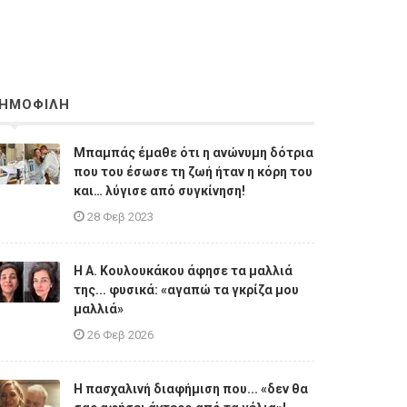
ΗΜΟΦΙΛΗ
Μπαμπάς έμαθε ότι η ανώνυμη δότρια
που του έσωσε τη ζωή ήταν η κόρη του
και… λύγισε από συγκίνηση!
28 Φεβ 2023
Η A. Κουλουκάκου άφησε τα μαλλιά
της... φυσικά: «αγαπώ τα γκρίζα μου
μαλλιά»
26 Φεβ 2026
Η πασχαλινή διαφήμιση που... «δεν θα