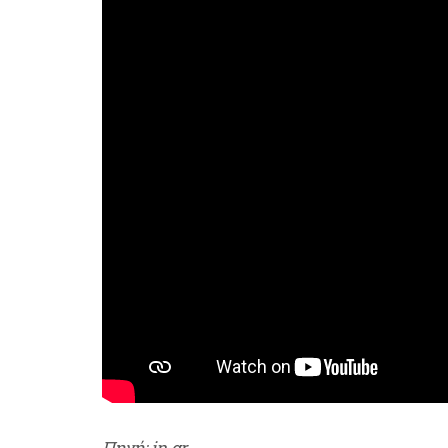
Πηγή: in.gr