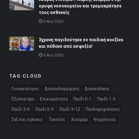
οροφή νοσοκομείου και τρομοκράτησε
τους ασθενείς
6 Αυγ 2026
3χρονη παγιδεύτηκε σε παιδική κουζίνα
και πέθανε από ασφυξία!
6 Αυγ 2026
TAG CLOUD
Γυναικολόγος
Διαπαιδαγώγηση
Διασκέδαση
Έξυπνα tips
Επικαιρότητα
Παιδί 0-1
Παιδί 1-3
Παιδί 3-6
Παιδί 6-9
Παιδί 9-12
Παιδοψυχολόγος
Σεξ και σχέσεις
Τοκετός
Χιούμορ
Ψυχολογία