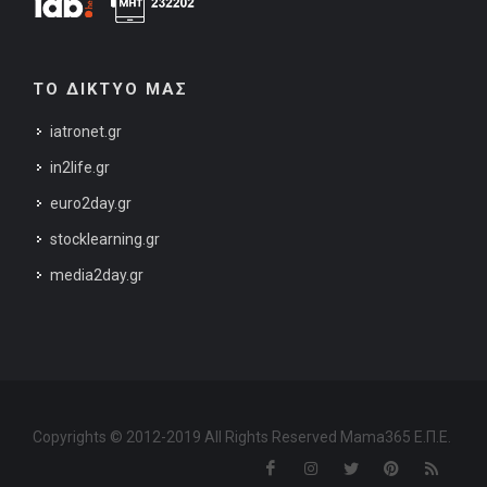
ΤΟ ΔΙΚΤΥΟ ΜΑΣ
iatronet.gr
in2life.gr
euro2day.gr
stocklearning.gr
media2day.gr
Copyrights © 2012-2019 All Rights Reserved Mama365 Ε.Π.Ε.