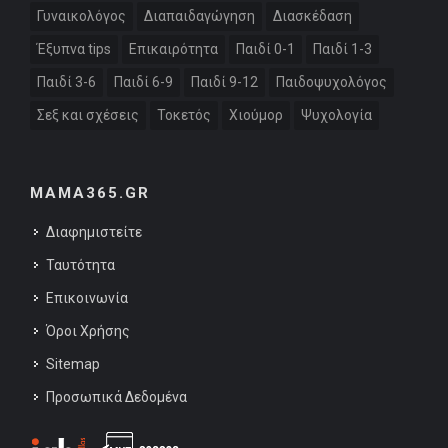
Γυναικολόγος
Διαπαιδαγώγηση
Διασκέδαση
Έξυπνα tips
Επικαιρότητα
Παιδί 0-1
Παιδί 1-3
Παιδί 3-6
Παιδί 6-9
Παιδί 9-12
Παιδοψυχολόγος
Σεξ και σχέσεις
Τοκετός
Χιούμορ
Ψυχολογία
MAMA365.GR
Διαφημιστείτε
Ταυτότητα
Επικοινωνία
Όροι Χρήσης
Sitemap
Προσωπικά Δεδομένα