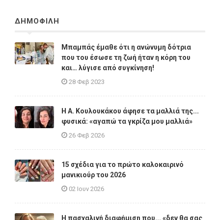
ΔΗΜΟΦΙΛΗ
Μπαμπάς έμαθε ότι η ανώνυμη δότρια
που του έσωσε τη ζωή ήταν η κόρη του
και… λύγισε από συγκίνηση!
28 Φεβ 2023
Η A. Κουλουκάκου άφησε τα μαλλιά της...
φυσικά: «αγαπώ τα γκρίζα μου μαλλιά»
26 Φεβ 2026
15 σχέδια για το πρώτο καλοκαιρινό
μανικιούρ του 2026
02 Ιουν 2026
Η πασχαλινή διαφήμιση που... «δεν θα σας