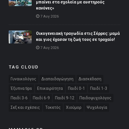
μπαίνει στα σχολεία με αυστηρούς
κανόνες»
7 Αυγ 2026
Οικογενειακή τραγωδία στις Σέρρες: μαμά
και γιος έχασαν τη ζωή τους σε τροχαίο!
7 Αυγ 2026
TAG CLOUD
Γυναικολόγος
Διαπαιδαγώγηση
Διασκέδαση
Έξυπνα tips
Επικαιρότητα
Παιδί 0-1
Παιδί 1-3
Παιδί 3-6
Παιδί 6-9
Παιδί 9-12
Παιδοψυχολόγος
Σεξ και σχέσεις
Τοκετός
Χιούμορ
Ψυχολογία