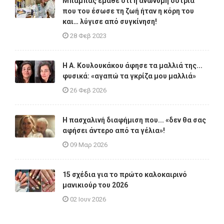
Μπαμπάς έμαθε ότι η ανώνυμη δότρια
που του έσωσε τη ζωή ήταν η κόρη του
και… λύγισε από συγκίνηση!
28 Φεβ 2023
Η A. Κουλουκάκου άφησε τα μαλλιά της...
φυσικά: «αγαπώ τα γκρίζα μου μαλλιά»
26 Φεβ 2026
Η πασχαλινή διαφήμιση που... «δεν θα σας
αφήσει άντερο από τα γέλια»!
09 Μαρ 2026
15 σχέδια για το πρώτο καλοκαιρινό
μανικιούρ του 2026
02 Ιουν 2026