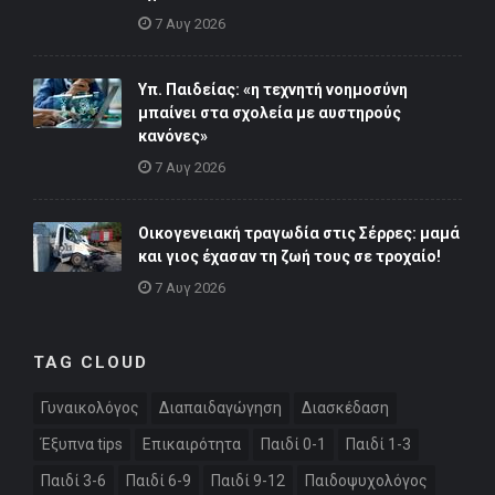
7 Αυγ 2026
Υπ. Παιδείας: «η τεχνητή νοημοσύνη
μπαίνει στα σχολεία με αυστηρούς
κανόνες»
7 Αυγ 2026
Οικογενειακή τραγωδία στις Σέρρες: μαμά
και γιος έχασαν τη ζωή τους σε τροχαίο!
7 Αυγ 2026
TAG CLOUD
Γυναικολόγος
Διαπαιδαγώγηση
Διασκέδαση
Έξυπνα tips
Επικαιρότητα
Παιδί 0-1
Παιδί 1-3
Παιδί 3-6
Παιδί 6-9
Παιδί 9-12
Παιδοψυχολόγος