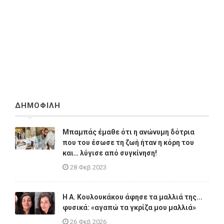
ΔΗΜΟΦΙΛΗ
Μπαμπάς έμαθε ότι η ανώνυμη δότρια
που του έσωσε τη ζωή ήταν η κόρη του
και… λύγισε από συγκίνηση!
28 Φεβ 2023
Η A. Κουλουκάκου άφησε τα μαλλιά της...
φυσικά: «αγαπώ τα γκρίζα μου μαλλιά»
26 Φεβ 2026