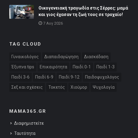
Οικογενειακή τραγωδία στις Σέρρες: μαμά
και γιος έχασαν τη ζωή τους σε τροχαίο!
7 Αυγ 2026
TAG CLOUD
Γυναικολόγος
Διαπαιδαγώγηση
Διασκέδαση
Έξυπνα tips
Επικαιρότητα
Παιδί 0-1
Παιδί 1-3
Παιδί 3-6
Παιδί 6-9
Παιδί 9-12
Παιδοψυχολόγος
Σεξ και σχέσεις
Τοκετός
Χιούμορ
Ψυχολογία
MAMA365.GR
Διαφημιστείτε
Ταυτότητα