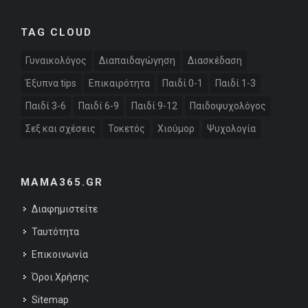
TAG CLOUD
Γυναικολόγος
Διαπαιδαγώγηση
Διασκέδαση
Έξυπνα tips
Επικαιρότητα
Παιδί 0-1
Παιδί 1-3
Παιδί 3-6
Παιδί 6-9
Παιδί 9-12
Παιδοψυχολόγος
Σεξ και σχέσεις
Τοκετός
Χιούμορ
Ψυχολογία
MAMA365.GR
Διαφημιστείτε
Ταυτότητα
Επικοινωνία
Όροι Χρήσης
Sitemap