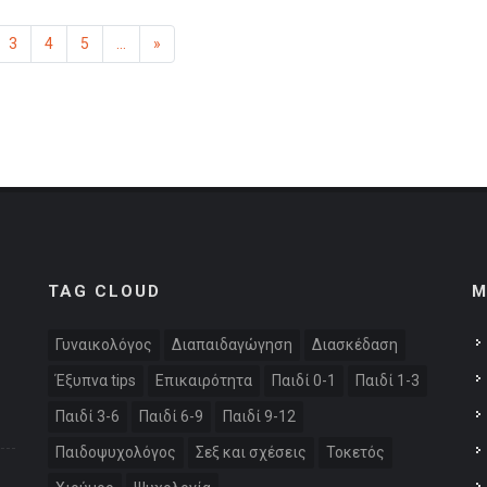
η
μένη)
3
4
5
...
»
Επόμενη
TAG CLOUD
M
Γυναικολόγος
Διαπαιδαγώγηση
Διασκέδαση
Έξυπνα tips
Επικαιρότητα
Παιδί 0-1
Παιδί 1-3
Παιδί 3-6
Παιδί 6-9
Παιδί 9-12
Παιδοψυχολόγος
Σεξ και σχέσεις
Τοκετός