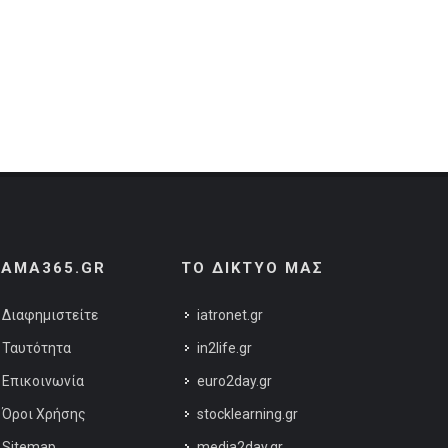
AMA365.GR
ΤΟ ΔΙΚΤΥΟ ΜΑΣ
Διαφημιστείτε
iatronet.gr
Ταυτότητα
in2life.gr
Επικοινωνία
euro2day.gr
Όροι Χρήσης
stocklearning.gr
Sitemap
media2day.gr