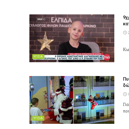
9χ
κα
Κω
ΥΓΕΙΑ
Πυ
δώ
Γι
πο
ΥΓΕΙΑ