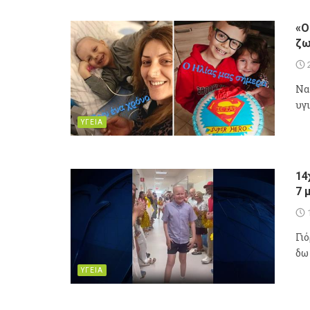
«O
ζω
Να
υγι
ΥΓΕΙΑ
14
7 
Γι
δω
ΥΓΕΙΑ