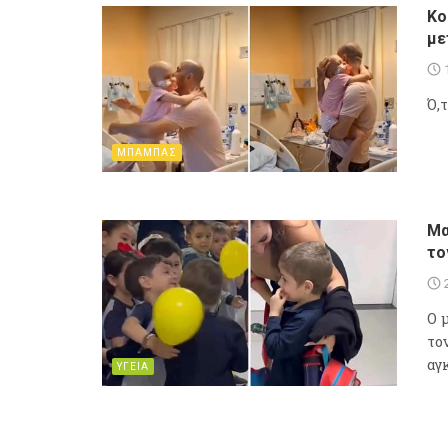
Κο
με
Ό,
ΜΠΑΜΠΑΣ
Μα
το
Ο 
το
αγ
ΥΓΕΙΑ