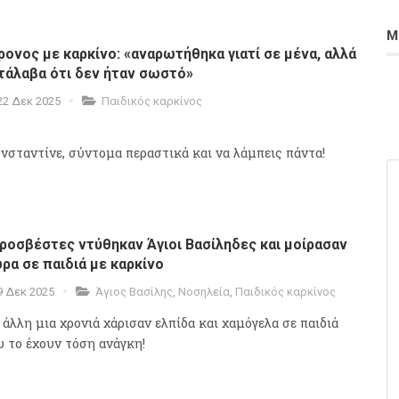
Μ
ρονος με καρκίνο: «αναρωτήθηκα γιατί σε μένα, αλλά
τάλαβα ότι δεν ήταν σωστό»
22 Δεκ 2025
Παιδικός καρκίνος
νσταντίνε, σύντομα περαστικά και να λάμπεις πάντα!
ροσβέστες ντύθηκαν Άγιοι Βασίληδες και μοίρασαν
ρα σε παιδιά με καρκίνο
9 Δεκ 2025
Άγιος Βασίλης
,
Νοσηλεία
,
Παιδικός καρκίνος
α άλλη μια χρονιά χάρισαν ελπίδα και χαμόγελα σε παιδιά
υ το έχουν τόση ανάγκη!