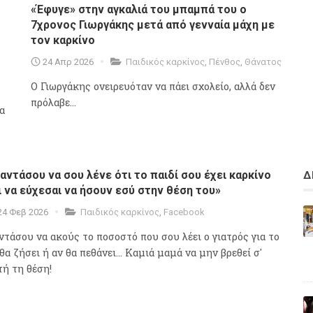
«Έφυγε» στην αγκαλιά του μπαμπά του ο
7χρονος Γιωργάκης μετά από γενναία μάχη με
τον καρκίνο
24 Απρ 2026
Παιδικός καρκίνος
,
Πένθος
,
Θάνατος
Ο Γιωργάκης ονειρευόταν να πάει σχολείο, αλλά δεν
πρόλαβε...
α
αντάσου να σου λένε ότι το παιδί σου έχει καρκίνο
Δ
ι να εύχεσαι να ήσουν εσύ στην θέση του»
24 Φεβ 2026
Παιδικός καρκίνος
,
Facebook
ντάσου να ακούς το ποσοστό που σου λέει ο γιατρός για το
θα ζήσει ή αν θα πεθάνει... Καμιά μαμά να μην βρεθεί σ'
τή τη θέση!