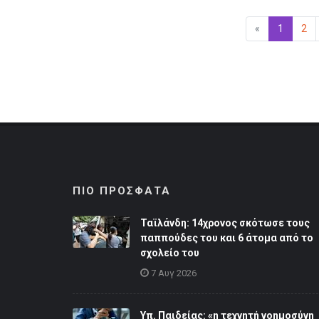
«
Προηγούμεν
1
(επιλεγ
2
ΠΙΟ ΠΡΟΣΦΑΤΑ
Ταϊλάνδη: 14χρονος σκότωσε τους
παππούδες του και 6 άτομα από το
σχολείο του
7 Αυγ 2026
Υπ. Παιδείας: «η τεχνητή νοημοσύνη