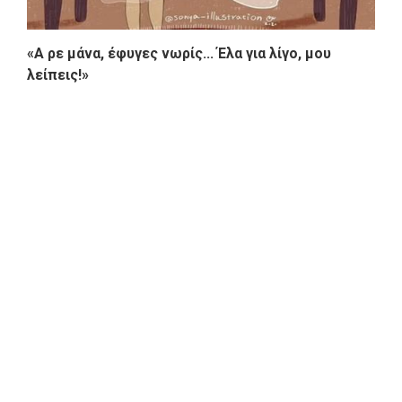
«Α ρε μάνα, έφυγες νωρίς... Έλα για λίγο, μου
λείπεις!»