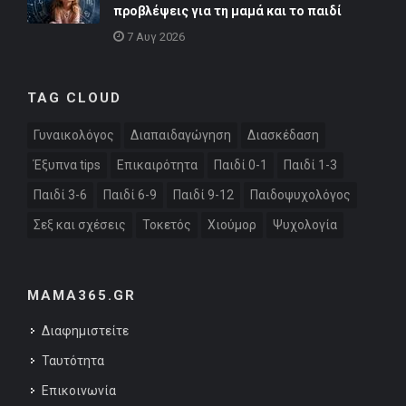
προβλέψεις για τη μαμά και το παιδί
7 Αυγ 2026
TAG CLOUD
Γυναικολόγος
Διαπαιδαγώγηση
Διασκέδαση
Έξυπνα tips
Επικαιρότητα
Παιδί 0-1
Παιδί 1-3
Παιδί 3-6
Παιδί 6-9
Παιδί 9-12
Παιδοψυχολόγος
Σεξ και σχέσεις
Τοκετός
Χιούμορ
Ψυχολογία
MAMA365.GR
Διαφημιστείτε
Ταυτότητα
Επικοινωνία