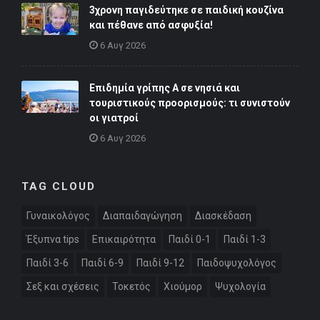
3χρονη παγιδεύτηκε σε παιδική κουζίνα
και πέθανε από ασφυξία!
6 Αυγ 2026
Επιδημία γρίπης Α σε νησιά και
τουριστικούς προορισμούς: τι συνιστούν
οι γιατροί
6 Αυγ 2026
TAG CLOUD
Γυναικολόγος
Διαπαιδαγώγηση
Διασκέδαση
Έξυπνα tips
Επικαιρότητα
Παιδί 0-1
Παιδί 1-3
Παιδί 3-6
Παιδί 6-9
Παιδί 9-12
Παιδοψυχολόγος
Σεξ και σχέσεις
Τοκετός
Χιούμορ
Ψυχολογία