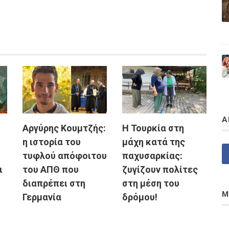
Α
Αργύρης Κουμτζής:
Η Τουρκία στη
η ιστορία του
μάχη κατά της
τυφλού απόφοιτου
παχυσαρκίας:
ι
του ΑΠΘ που
ζυγίζουν πολίτες
διαπρέπει στη
στη μέση του
Μ
Γερμανία
δρόμου!