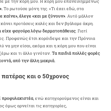
ούσε με την κόρη μου. Η κόρη μου επανειλημμένως
».
Το ρωτούσε μόνη της. «Τι έχει εδώ, στα
ε καίνε», έλεγε «και με ξύνουν»
. Αυτό μάλλον
κάνει προτάσεις καλές και δεν βγάλαμε άκρη.
ι είχε φαγούρα λόγω δερματοπάθειας
. Γιατί
ες. Προφανώς έτσι κορόιδεψε και την Πρόνοια
ολύ να μην είσαι, ακόμα και η κόρη μου που είναι
ξέρω και τι άλλο γινόταν.
Τα παιδιά πολλές φορές
οντά, από την άλλη μακριά.
ς πατέρας και ο 50χρονος
ί
προφυλακιστέα
, ενώ κατηγορούμενος είναι και
ίος όμως αρνείται τις κατηγορίες,