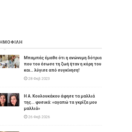
ΗΜΟΦΙΛΗ
Μπαμπάς έμαθε ότι η ανώνυμη δότρια
που του έσωσε τη ζωή ήταν η κόρη του
και… λύγισε από συγκίνηση!
28 Φεβ 2023
Η A. Κουλουκάκου άφησε τα μαλλιά
της... φυσικά: «αγαπώ τα γκρίζα μου
μαλλιά»
26 Φεβ 2026