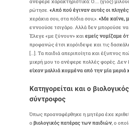
ανέφερε χαρακτηριστικά: Ο.... (γιος) μιλ
ρώτησε.
«Από πού έγιναν αυτές οι πληγές
χεράκια σου, στα πόδια σου;».
«Με καίνε, μ
εννοούσε τσιγάρο. Αλλά δεν μπορούσε να 
Έλεγε «με ξύνουν» και
εμείς νομίζαμε ότ
προφανώς έτσι κορόιδεψε και τις δασκάλ
[...]. Τα παιδιά απεριποίητα και έξυπνος π
μικρή μου το ανέφερε πολλές φορές. Δεν 
είχαν μαλλιά κομμένα από την μία μεριά κ
Κατηγορείται και ο βιολογικό
σύντροφος
Όπως προαναφέρθηκε η μητέρα έχε κριθε
ο
βιολογικός πατέρας των παιδιών
, ο οπο