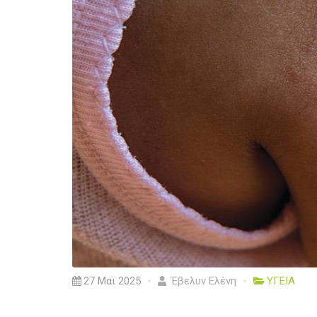
27 Μαϊ 2025
Έβελυν Ελένη
ΥΓΕΙΑ