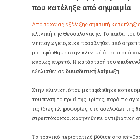
που κατέληξε από σηψαιμία
Από ταχείας εξέλιξης σηπτική καταπληξί
κλινική της Θεσσαλονίκης. Το παιδί, που
νηπιαγωγείο, είχε προσβληθεί από στρε
μεταφέρθηκε στην κλινική έπειτα από πο
κυρίως πυρετό. Η κατάστασή του
επιδειν
εξελιχθεί σε
διεισδυτική λοίμωξη
.
Στην κλινική, όπου μεταφέρθηκε εσπευσμ
του πνοή
το πρωί της Τρίτης, παρά τις α
τις ίδιες πληροφορίες, στο αδελφάκι της 
στρεπτόκοκκο, χορηγήθηκε αντιβιοτική α
Το τραγικό περιστατικό βύθισε στο πένθο