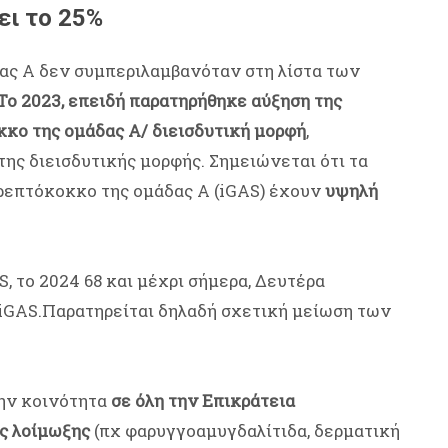
ει το 25%
ας Α δεν συμπεριλαμβανόταν στη λίστα των
Το 2023, επειδή παρατηρήθηκε αύξηση της
κο της ομάδας Α/ διεισδυτική μορφή
,
ης διεισδυτικής μορφής. Σημειώνεται ότι τα
ρεπτόκοκκο της ομάδας Α (iGAS) έχουν
υψηλή
 το 2024 68 και μέχρι σήμερα, Δευτέρα
 iGAS.Παρατηρείται δηλαδή σχετική μείωση των
την κοινότητα
σε όλη την Επικράτεια
ς λοίμωξης
(πχ φαρυγγοαμυγδαλίτιδα, δερματική