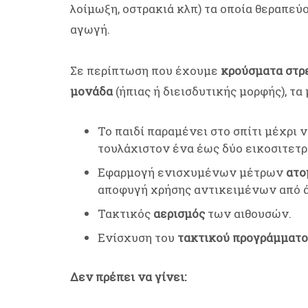
λοίμωξη, οστρακιά κλπ) τα οποία θεραπεύ
αγωγή.
Σε περίπτωση που έχουμε
κρούσματα στρ
μονάδα
(ήπιας ή διεισδυτικής μορφής), τα
Το παιδί παραμένει στο σπίτι μέχρι 
τουλάχιστον ένα έως δύο εικοσιτετ
Εφαρμογή ενισχυμένων μέτρων
ατο
αποφυγή χρήσης αντικειμένων από άλ
Τακτικός
αερισμός
των αιθουσών.
Ενίσχυση του
τακτικού προγράμματο
Δεν πρέπει να γίνει: