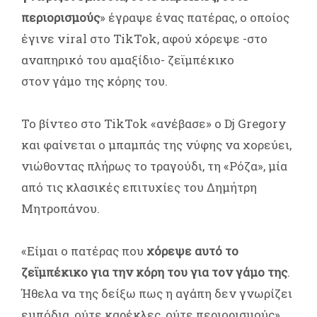
περιορισμούς
» έγραψε ένας πατέρας, ο οποίος
έγινε viral στο TikTok, αφού χόρεψε -στο
αναπηρικό του αμαξίδιο- ζεϊμπέκικο
στον γάμο της κόρης του.
Το βίντεο στο TikTok «ανέβασε» ο Dj Gregory
και φαίνεται ο μπαμπάς της νύφης να χορεύει,
νιώθοντας πλήρως το τραγούδι, τη «Ρόζα», μία
από τις κλασικές επιτυχίες του Δημήτρη
Μητροπάνου.
«Είμαι ο πατέρας που
χόρεψε αυτό το
ζεϊμπέκικο για την κόρη του για τον γάμο της
.
Ήθελα να της δείξω πως η αγάπη δεν γνωρίζει
εμπόδια, ούτε καρέκλες, ούτε περιορισμούς»