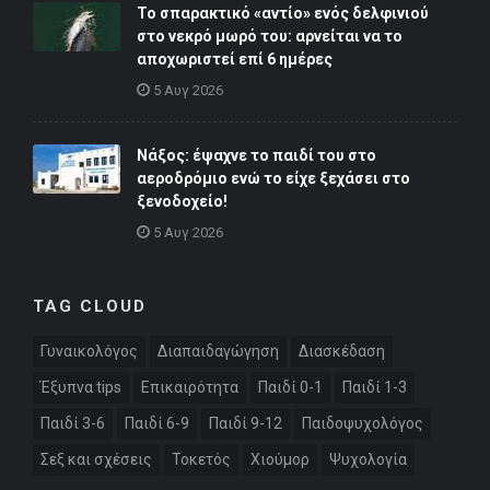
Το σπαρακτικό «αντίο» ενός δελφινιού
στο νεκρό μωρό του: αρνείται να το
αποχωριστεί επί 6 ημέρες
5 Αυγ 2026
Νάξος: έψαχνε το παιδί του στο
αεροδρόμιο ενώ το είχε ξεχάσει στο
ξενοδοχείο!
5 Αυγ 2026
TAG CLOUD
Γυναικολόγος
Διαπαιδαγώγηση
Διασκέδαση
Έξυπνα tips
Επικαιρότητα
Παιδί 0-1
Παιδί 1-3
Παιδί 3-6
Παιδί 6-9
Παιδί 9-12
Παιδοψυχολόγος
Σεξ και σχέσεις
Τοκετός
Χιούμορ
Ψυχολογία