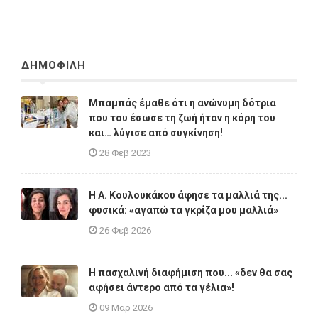
ΔΗΜΟΦΙΛΗ
Μπαμπάς έμαθε ότι η ανώνυμη δότρια
που του έσωσε τη ζωή ήταν η κόρη του
και… λύγισε από συγκίνηση!
28 Φεβ 2023
Η A. Κουλουκάκου άφησε τα μαλλιά της...
φυσικά: «αγαπώ τα γκρίζα μου μαλλιά»
26 Φεβ 2026
Η πασχαλινή διαφήμιση που... «δεν θα σας
αφήσει άντερο από τα γέλια»!
09 Μαρ 2026