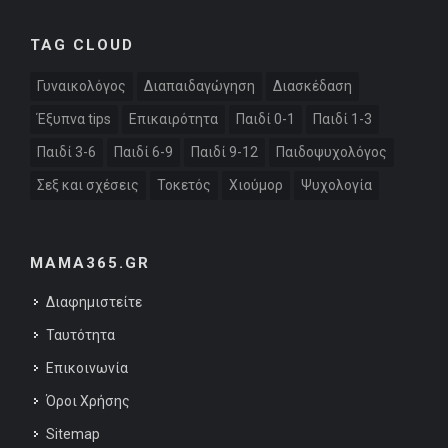
TAG CLOUD
Γυναικολόγος
Διαπαιδαγώγηση
Διασκέδαση
Έξυπνα tips
Επικαιρότητα
Παιδί 0-1
Παιδί 1-3
Παιδί 3-6
Παιδί 6-9
Παιδί 9-12
Παιδοψυχολόγος
Σεξ και σχέσεις
Τοκετός
Χιούμορ
Ψυχολογία
MAMA365.GR
Διαφημιστείτε
Ταυτότητα
Επικοινωνία
Όροι Χρήσης
Sitemap