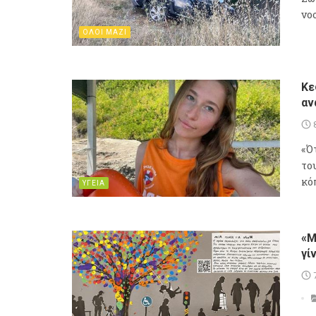
νο
ΟΛΟΙ ΜΑΖΙ
Κε
αν
«Ό
το
κό
ΥΓΕΙΑ
«Μ
γί