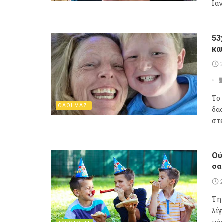
Ια
53
κα
Το
ΟΛΟΙ ΜΑΖΙ
δα
στ
Ού
σα
Τη
λί
μό