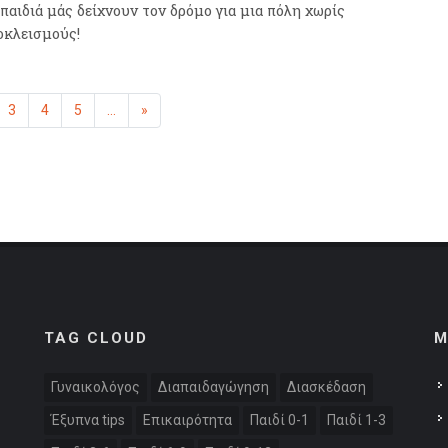
 παιδιά μάς δείχνουν τον δρόμο για μια πόλη χωρίς
οκλεισμούς!
η
μένη)
3
4
5
...
»
Επόμενη
TAG CLOUD
M
:
Γυναικολόγος
Διαπαιδαγώγηση
Διασκέδαση
Έξυπνα tips
Επικαιρότητα
Παιδί 0-1
Παιδί 1-3