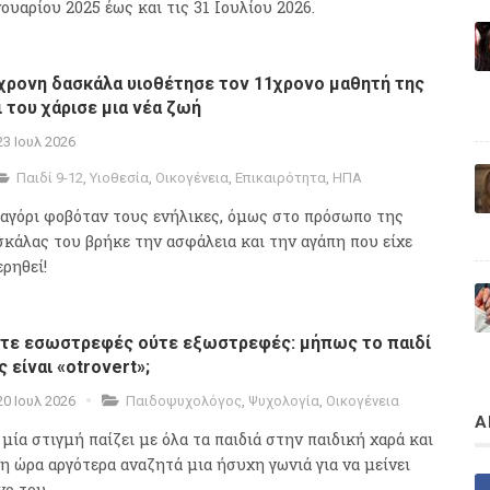
νουαρίου 2025 έως και τις 31 Ιουλίου 2026.
χρονη δασκάλα υιοθέτησε τον 11χρονο μαθητή της
ι του χάρισε μια νέα ζωή
23 Ιουλ 2026
Παιδί 9-12
,
Υιοθεσία
,
Οικογένεια
,
Επικαιρότητα
,
ΗΠΑ
 αγόρι φοβόταν τους ενήλικες, όμως στο πρόσωπο της
σκάλας του βρήκε την ασφάλεια και την αγάπη που είχε
ερηθεί!
τε εσωστρεφές ούτε εξωστρεφές: μήπως το παιδί
ς είναι «otrovert»;
20 Ιουλ 2026
Παιδοψυχολόγος
,
Ψυχολογία
,
Οικογένεια
Α
 μία στιγμή παίζει με όλα τα παιδιά στην παιδική χαρά και
γη ώρα αργότερα αναζητά μια ήσυχη γωνιά για να μείνει
νο του