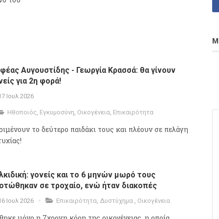
Μ
φέας Αυγουστίδης - Γεωργία Κρασσά: θα γίνουν
νείς για 2η φορά!
17 Ιουλ 2026
Ηθοποιός
,
Εγκυμοσύνη
,
Οικογένεια
,
Επικαιρότητα
ριμένουν το δεύτερο παιδάκι τους και πλέουν σε πελάγη
τυχίας!
λκιδική: γονείς και το 6 μηνών μωρό τους
οτώθηκαν σε τροχαίο, ενώ ήταν διακοπές
16 Ιουλ 2026
Επικαιρότητα
,
Δυστύχημα
,
Οικογένεια
θηκε μόνο η 7χρονη κόρη της οικογένειας, η οποία