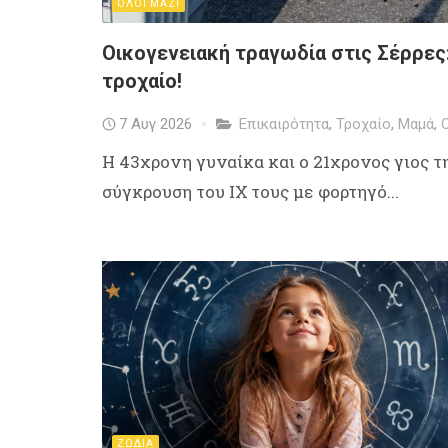
ΟΛΟΙ ΜΑΖΙ
Οικογενειακή τραγωδία στις Σέρρες:
τροχαίο!
7 Αυγ 2026
Επικαιρότητα
,
Τροχαίο
,
Μαμά
,
Η 43χρονη γυναίκα και ο 21χρονος γιος 
σύγκρουση του ΙΧ τους με φορτηγό...
ΖΩΔΙΑ