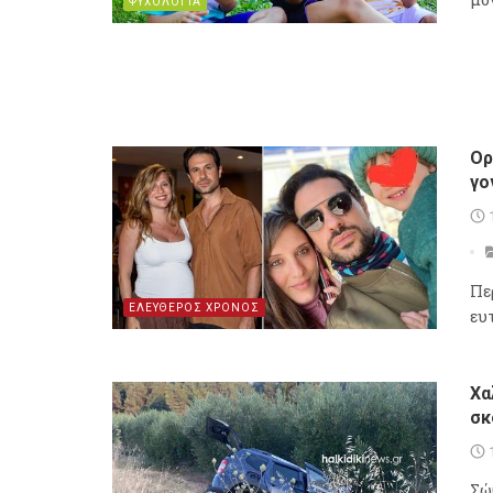
ΨΥΧΟΛΟΓΙΑ
Ορ
γο
Πε
ΕΛΕΥΘΕΡΟΣ ΧΡΟΝΟΣ
ευ
Χα
σκ
Σώ