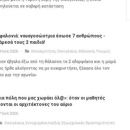
σηλεύεται σε σοβαρή κατάσταση
φαλονιά: ναυαγοσώστρια έσωσε 7 ανθρώπους -
άμεσά τους 2 παιδιά!
8 Ιουλ 2026
Επικαιρότητα
,
Οικογένεια
,
Θάλασσα
,
Πνιγμός
ταν έβγαλα έξω από τη θάλασσα τα 2 αδερφάκια και η μαμά
υς ήρθε κλαίγοντας να με ευχαριστήσει, ξέχασα όλο τον
πο και την αγωνία»
ια πόλη που μας χωράει όλ@»: όταν οι μαθητές
νονται οι αρχιτέκτονες του αύριο
7 Ιουλ 2026
Οικογένεια
,
Ευτυχισμένα παιδιά
,
Εξωσχολικές δραστηριότητες