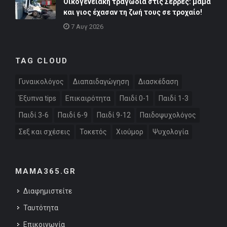
Οικογενειακή τραγωδία στις Σέρρες: μαμά
και γιος έχασαν τη ζωή τους σε τροχαίο!
7 Αυγ 2026
TAG CLOUD
Γυναικολόγος
Διαπαιδαγώγηση
Διασκέδαση
Έξυπνα tips
Επικαιρότητα
Παιδί 0-1
Παιδί 1-3
Παιδί 3-6
Παιδί 6-9
Παιδί 9-12
Παιδοψυχολόγος
Σεξ και σχέσεις
Τοκετός
Χιούμορ
Ψυχολογία
MAMA365.GR
Διαφημιστείτε
Ταυτότητα
Επικοινωνία