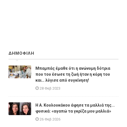
ΔΗΜΟΦΙΛΗ
Μπαμπάς έμαθε ότι η ανώνυμη δότρια
που του έσωσε τη ζωή ήταν η κόρη του
και… λύγισε από συγκίνηση!
28 Φεβ 2023
Η A. Κουλουκάκου άφησε τα μαλλιά της...
φυσικά: «αγαπώ τα γκρίζα μου μαλλιά»
26 Φεβ 2026