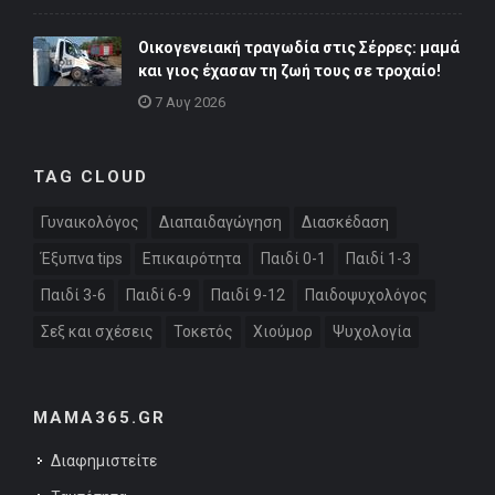
Οικογενειακή τραγωδία στις Σέρρες: μαμά
και γιος έχασαν τη ζωή τους σε τροχαίο!
7 Αυγ 2026
TAG CLOUD
Γυναικολόγος
Διαπαιδαγώγηση
Διασκέδαση
Έξυπνα tips
Επικαιρότητα
Παιδί 0-1
Παιδί 1-3
Παιδί 3-6
Παιδί 6-9
Παιδί 9-12
Παιδοψυχολόγος
Σεξ και σχέσεις
Τοκετός
Χιούμορ
Ψυχολογία
MAMA365.GR
Διαφημιστείτε