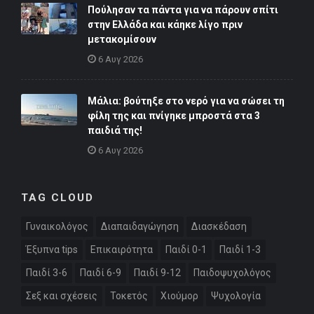
Πούλησαν τα πάντα για να πάρουν σπίτι
στην Ελλάδα και κάηκε λίγο πριν
μετακομίσουν
6 Αυγ 2026
Μάλια: βούτηξε στο νερό για να σώσει τη
φίλη της και πνίγηκε μπροστά στα 3
παιδιά της!
6 Αυγ 2026
TAG CLOUD
Γυναικολόγος
Διαπαιδαγώγηση
Διασκέδαση
Έξυπνα tips
Επικαιρότητα
Παιδί 0-1
Παιδί 1-3
Παιδί 3-6
Παιδί 6-9
Παιδί 9-12
Παιδοψυχολόγος
Σεξ και σχέσεις
Τοκετός
Χιούμορ
Ψυχολογία