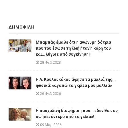
ΔΗΜΟΦΙΛΗ
Μπαμπάς έμαθε ότι η ανώνυμη δότρια
που του έσωσε τη ζωή ήταν η κόρη του
και… λύγισε από συγκίνηση!
28 Φεβ 2023
Η A. Κουλουκάκου άφησε τα μαλλιά της...
φυσικά: «αγαπώ τα γκρίζα μου μαλλιά»
26 Φεβ 2026
Η πασχαλινή διαφήμιση που... «δεν θα σας
αφήσει άντερο από τα γέλια»!
09 Μαρ 2026