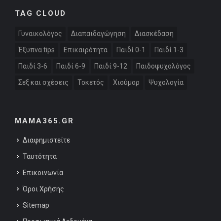
TAG CLOUD
Γυναικολόγος
Διαπαιδαγώγηση
Διασκέδαση
Έξυπνα tips
Επικαιρότητα
Παιδί 0-1
Παιδί 1-3
Παιδί 3-6
Παιδί 6-9
Παιδί 9-12
Παιδοψυχολόγος
Σεξ και σχέσεις
Τοκετός
Χιούμορ
Ψυχολογία
MAMA365.GR
Διαφημιστείτε
Ταυτότητα
Επικοινωνία
Όροι Χρήσης
Sitemap