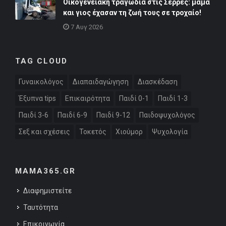
Οικογενειακή τραγωδία στις Σέρρες: μαμά
και γιος έχασαν τη ζωή τους σε τροχαίο!
7 Αυγ 2026
TAG CLOUD
Γυναικολόγος
Διαπαιδαγώγηση
Διασκέδαση
Έξυπνα tips
Επικαιρότητα
Παιδί 0-1
Παιδί 1-3
Παιδί 3-6
Παιδί 6-9
Παιδί 9-12
Παιδοψυχολόγος
Σεξ και σχέσεις
Τοκετός
Χιούμορ
Ψυχολογία
MAMA365.GR
Διαφημιστείτε
Ταυτότητα
Επικοινωνία