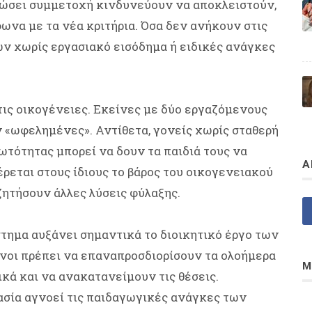
λώσει συμμετοχή κινδυνεύουν να αποκλειστούν,
ωνα με τα νέα κριτήρια. Όσα δεν ανήκουν στις
ν χωρίς εργασιακό εισόδημα ή ειδικές ανάγκες
ις οικογένειες. Εκείνες με δύο εργαζόμενους
 «ωφελημένες». Αντίθετα, γονείς χωρίς σταθερή
ωτότητας μπορεί να δουν τα παιδιά τους να
Α
ρεται στους ίδιους το βάρος του οικογενειακού
ζητήσουν άλλες λύσεις φύλαξης.
τημα αυξάνει σημαντικά το διοικητικό έργο των
ενοι πρέπει να επαναπροσδιορίσουν τα ολοήμερα
Μ
κά και να ανακατανείμουν τις θέσεις.
ασία αγνοεί τις παιδαγωγικές ανάγκες των