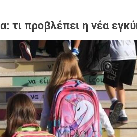
: τι προβλέπει η νέα εγκύ