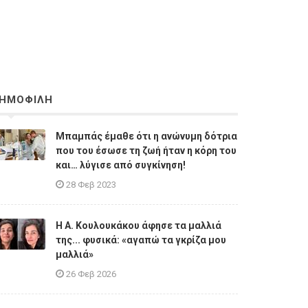
ΗΜΟΦΙΛΗ
Μπαμπάς έμαθε ότι η ανώνυμη δότρια
που του έσωσε τη ζωή ήταν η κόρη του
και… λύγισε από συγκίνηση!
28 Φεβ 2023
Η A. Κουλουκάκου άφησε τα μαλλιά
της... φυσικά: «αγαπώ τα γκρίζα μου
μαλλιά»
26 Φεβ 2026