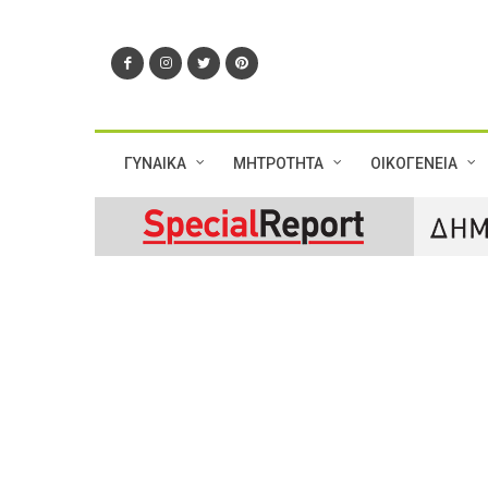
ΓΥΝΑΙΚΑ
ΜΗΤΡΟΤΗΤΑ
ΟΙΚΟΓΕΝΕΙΑ