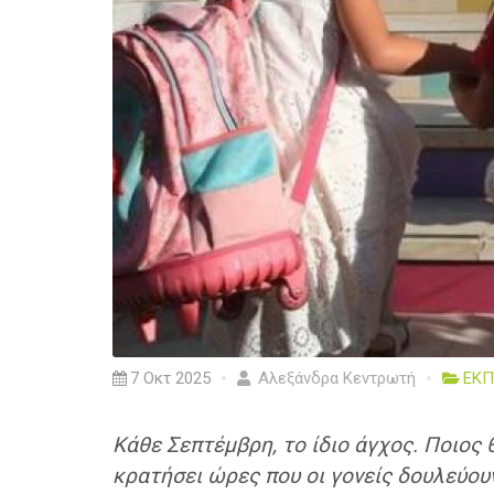
7 Οκτ 2025
Αλεξάνδρα Κεντρωτή
ΕΚΠ
Κάθε Σεπτέμβρη, το ίδιο άγχος. Ποιος θ
κρατήσει ώρες που οι γονείς δουλεύουν