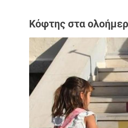
Κόφτης στα ολοήμερα