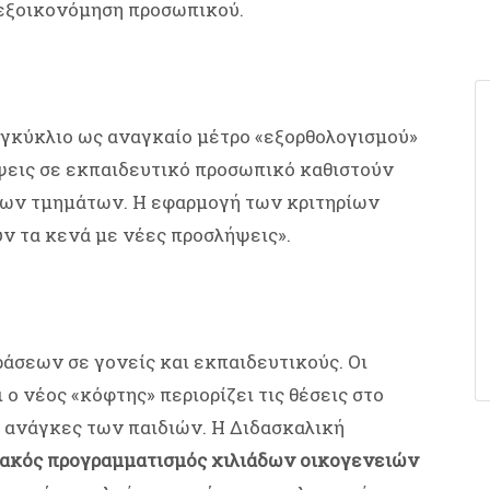
 εξοικονόμηση προσωπικού.
εγκύκλιο ως αναγκαίο μέτρο «εξορθολογισμού»
ίψεις σε εκπαιδευτικό προσωπικό καθιστούν
ρων τμημάτων. Η εφαρμογή των κριτηρίων
ν τα κενά με νέες προσλήψεις».
άσεων σε γονείς και εκπαιδευτικούς. Οι
ο νέος «κόφτης» περιορίζει τις θέσεις στο
 ανάγκες των παιδιών. Η Διδασκαλική
ακός προγραμματισμός χιλιάδων οικογενειών