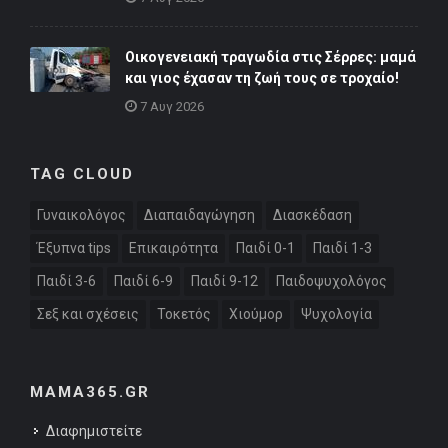
Οικογενειακή τραγωδία στις Σέρρες: μαμά
και γιος έχασαν τη ζωή τους σε τροχαίο!
7 Αυγ 2026
TAG CLOUD
Γυναικολόγος
Διαπαιδαγώγηση
Διασκέδαση
Έξυπνα tips
Επικαιρότητα
Παιδί 0-1
Παιδί 1-3
Παιδί 3-6
Παιδί 6-9
Παιδί 9-12
Παιδοψυχολόγος
Σεξ και σχέσεις
Τοκετός
Χιούμορ
Ψυχολογία
MAMA365.GR
Διαφημιστείτε