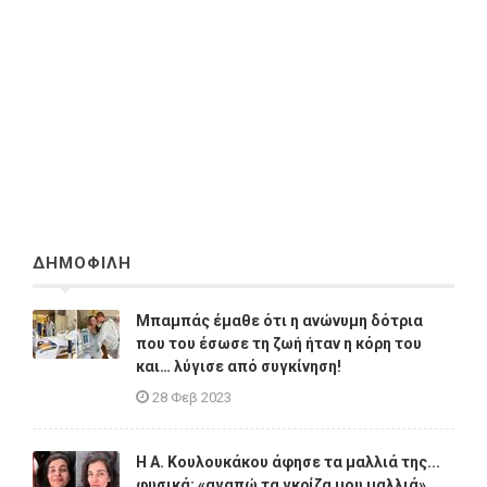
ΔΗΜΟΦΙΛΗ
Μπαμπάς έμαθε ότι η ανώνυμη δότρια
που του έσωσε τη ζωή ήταν η κόρη του
και… λύγισε από συγκίνηση!
28 Φεβ 2023
Η A. Κουλουκάκου άφησε τα μαλλιά της...
φυσικά: «αγαπώ τα γκρίζα μου μαλλιά»