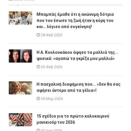
Μπαμπάς έμαθε ότι η ανώνυμη δότρια
που του έσωσε τη ζωή ήταν η κόρη του
και… λύγισε από συγκίνηση!
28 Φεβ 2023
Η A. Κουλουκάκου άφησε τα μαλλιά της...
φυσικά: «αγαπώ τα γκρίζα μου μαλλιά»
26 Φεβ 2026
Η πασχαλινή διαφήμιση που... «δεν θα σας
αφήσει άντερο από τα γέλια»!
09 Μαρ 2026
15 σχέδια για το πρώτο καλοκαιρινό
μανικιούρ του 2026
02 Ιουν 2026