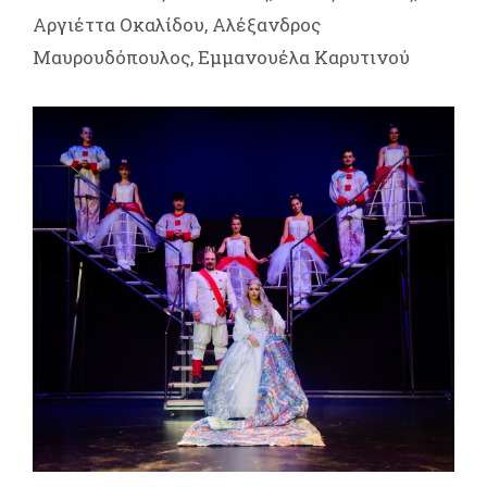
Αργιέττα Οκαλίδου, Αλέξανδρος
Μαυρουδόπουλος, Εμμανουέλα Καρυτινού