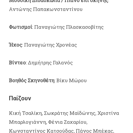
Μουσική Διδασκαλία / Πιάνο επί σκηνής
:
Αντώνης Παπακωνσταντίνου
Φωτισμοί
: Παναγιώτης Πλασκασοβίτης
Ήχος
: Παναγιώτης Χρονέας
Βίντεο
: Δημήτρης Γαλανός
Βοηθός Σκηνοθέτη
: Βίκυ Μώρου
Παίζουν
Κική Τσαλίκη, Σωκράτης Μαϊδώνης, Χριστίνα
Μπαρλογιάννη, Φένια Ζαχαρίου,
Κωνσταντίνος Κατσούδας, Πάνος Μπέκας,