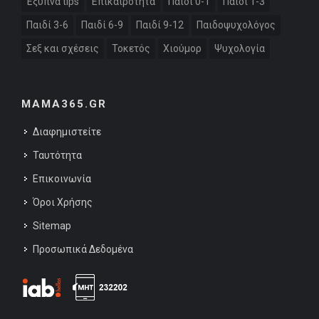
Έξυπνα tips
Επικαιρότητα
Παιδί 0-1
Παιδί 1-3
Παιδί 3-6
Παιδί 6-9
Παιδί 9-12
Παιδοψυχολόγος
Σεξ και σχέσεις
Τοκετός
Χιούμορ
Ψυχολογία
MAMA365.GR
Διαφημιστείτε
Ταυτότητα
Επικοινωνία
Όροι Χρήσης
Sitemap
Προσωπικά Δεδομένα