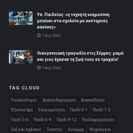
Υπ. Παιδείας: «η τεχνητή νοημοσύνη
μπαίνει στα σχολεία με αυστηρούς
κανόνες»
7 Αυγ 2026
Οικογενειακή τραγωδία στις Σέρρες: μαμά
και γιος έχασαν τη ζωή τους σε τροχαίο!
7 Αυγ 2026
TAG CLOUD
Γυναικολόγος
Διαπαιδαγώγηση
Διασκέδαση
Έξυπνα tips
Επικαιρότητα
Παιδί 0-1
Παιδί 1-3
Παιδί 3-6
Παιδί 6-9
Παιδί 9-12
Παιδοψυχολόγος
Σεξ και σχέσεις
Τοκετός
Χιούμορ
Ψυχολογία