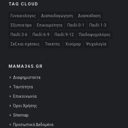
TAG CLOUD
Γυναικολόγος
Διαπαιδαγώγηση
Διασκέδαση
Έξυπνα tips
Επικαιρότητα
Παιδί 0-1
Παιδί 1-3
Παιδί 3-6
Παιδί 6-9
Παιδί 9-12
Παιδοψυχολόγος
Σεξ και σχέσεις
Τοκετός
Χιούμορ
Ψυχολογία
MAMA365.GR
Διαφημιστείτε
Ταυτότητα
Επικοινωνία
Όροι Χρήσης
Sitemap
Προσωπικά Δεδομένα