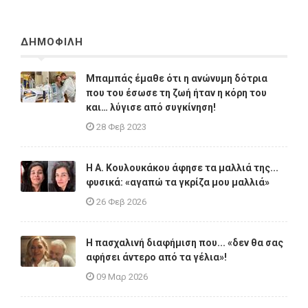
ΔΗΜΟΦΙΛΗ
Μπαμπάς έμαθε ότι η ανώνυμη δότρια
που του έσωσε τη ζωή ήταν η κόρη του
και… λύγισε από συγκίνηση!
28 Φεβ 2023
Η A. Κουλουκάκου άφησε τα μαλλιά της...
φυσικά: «αγαπώ τα γκρίζα μου μαλλιά»
26 Φεβ 2026
Η πασχαλινή διαφήμιση που... «δεν θα σας
αφήσει άντερο από τα γέλια»!
09 Μαρ 2026