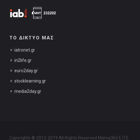
ΤΟ ΔΙΚΤΥΟ ΜΑΣ
iatronet.gr
in2life.gr
euro2day.gr
stocklearning.gr
media2day.gr
Copyrights © 2012-2019 All Rights Reserved Mama365 Ε.Π.Ε.