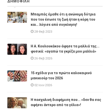
ΔΗΜΟΦΙΛΗ
Μπαμπάς έμαθε ότι η ανώνυμη δότρια
που του έσωσε τη ζωή ήταν η κόρη του
και… λύγισε από συγκίνηση!
28 Φεβ 2023
Η A. Κουλουκάκου άφησε τα μαλλιά της...
φυσικά: «αγαπώ τα γκρίζα μου μαλλιά»
26 Φεβ 2026
15 σχέδια για το πρώτο καλοκαιρινό
μανικιούρ του 2026
02 Ιουν 2026
Η πασχαλινή διαφήμιση που... «δεν θα σας
αφήσει άντερο από τα γέλια»!