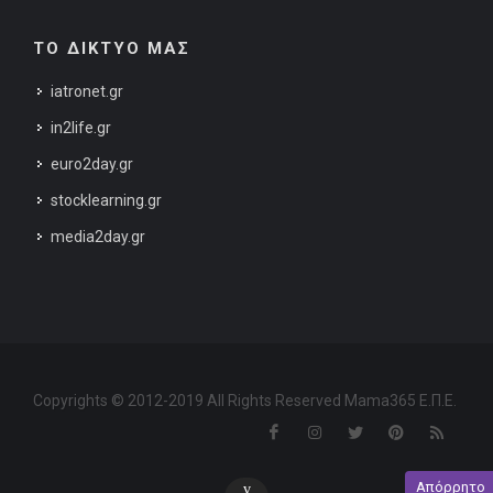
ΤΟ ΔΙΚΤΥΟ ΜΑΣ
iatronet.gr
in2life.gr
euro2day.gr
stocklearning.gr
media2day.gr
Copyrights © 2012-2019 All Rights Reserved Mama365 Ε.Π.Ε.
Απόρρητο
v