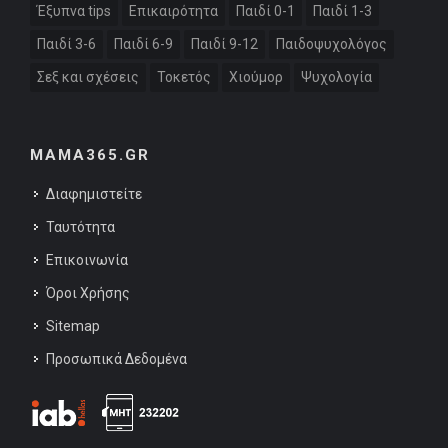
Έξυπνα tips
Επικαιρότητα
Παιδί 0-1
Παιδί 1-3
Παιδί 3-6
Παιδί 6-9
Παιδί 9-12
Παιδοψυχολόγος
Σεξ και σχέσεις
Τοκετός
Χιούμορ
Ψυχολογία
MAMA365.GR
Διαφημιστείτε
Ταυτότητα
Επικοινωνία
Όροι Χρήσης
Sitemap
Προσωπικά Δεδομένα