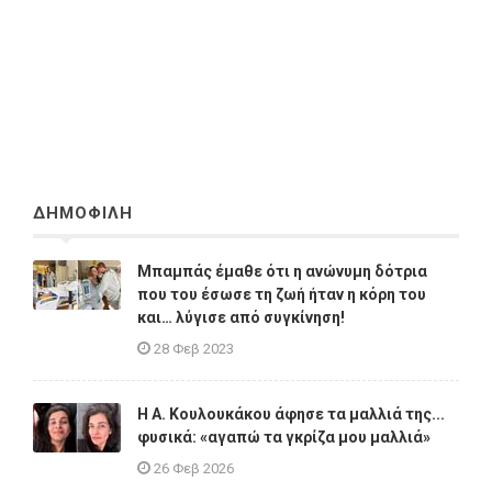
ΔΗΜΟΦΙΛΗ
Μπαμπάς έμαθε ότι η ανώνυμη δότρια
που του έσωσε τη ζωή ήταν η κόρη του
και… λύγισε από συγκίνηση!
28 Φεβ 2023
Η A. Κουλουκάκου άφησε τα μαλλιά της...
φυσικά: «αγαπώ τα γκρίζα μου μαλλιά»
26 Φεβ 2026