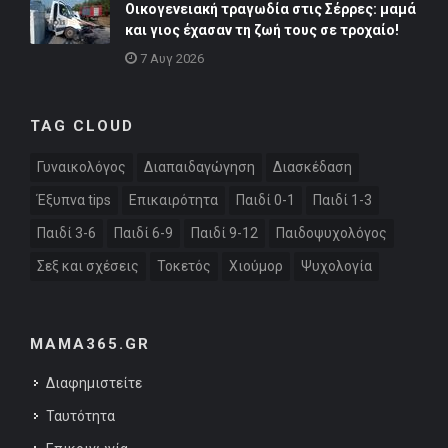
Οικογενειακή τραγωδία στις Σέρρες: μαμά
και γιος έχασαν τη ζωή τους σε τροχαίο!
7 Αυγ 2026
TAG CLOUD
Γυναικολόγος
Διαπαιδαγώγηση
Διασκέδαση
Έξυπνα tips
Επικαιρότητα
Παιδί 0-1
Παιδί 1-3
Παιδί 3-6
Παιδί 6-9
Παιδί 9-12
Παιδοψυχολόγος
Σεξ και σχέσεις
Τοκετός
Χιούμορ
Ψυχολογία
MAMA365.GR
Διαφημιστείτε
Ταυτότητα