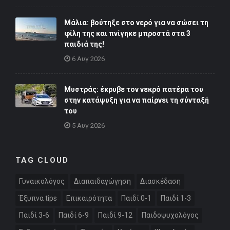
Μάλια: βούτηξε στο νερό για να σώσει τη
φίλη της και πνίγηκε μπροστά στα 3
παιδιά της!
6 Αυγ 2026
Μυστράς: έκρυβε τον νεκρό πατέρα του
στην κατάψυξη για να παίρνει τη σύνταξή
του
5 Αυγ 2026
TAG CLOUD
Γυναικολόγος
Διαπαιδαγώγηση
Διασκέδαση
Έξυπνα tips
Επικαιρότητα
Παιδί 0-1
Παιδί 1-3
Παιδί 3-6
Παιδί 6-9
Παιδί 9-12
Παιδοψυχολόγος