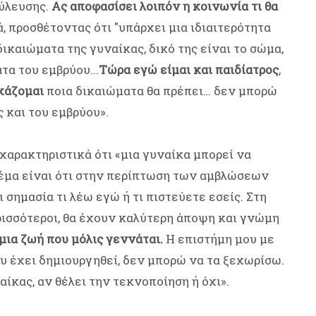
ούλευσης.
Ας αποφασίσει λοιπόν η κοινωνία τι θα
, προσθέτοντας ότι "υπάρχει μια ιδιαιτερότητα
ικαιώματα της γυναίκας, δικό της είναι το σώμα,
τα του εμβρύου...
Τώρα εγώ είμαι και παιδίατρος
,
χάζομαι
ποια δικαιώματα θα πρέπει… δεν μπορώ
 και του εμβρύου».
χαρακτηριστικά ότι «μια γυναίκα μπορεί να
θέμα είναι ότι στην περίπτωση των αμβλώσεων
 σημασία τι λέω εγώ ή τι πιστεύετε εσείς. Στη
ρισσότεροι, θα έχουν καλύτερη άποψη και γνώμη
μια ζωή που μόλις γεννάται.
Η επιστήμη μου με
ου έχει δημιουργηθεί, δεν μπορώ να τα ξεχωρίσω.
ίκας, αν θέλει την τεκνοποίηση ή όχι».