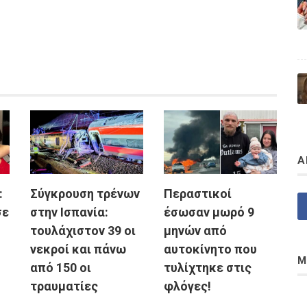
Α
:
Σύγκρουση τρένων
Περαστικοί
σε
στην Ισπανία:
έσωσαν μωρό 9
τουλάχιστον 39 οι
μηνών από
νεκροί και πάνω
αυτοκίνητο που
Μ
από 150 οι
τυλίχτηκε στις
τραυματίες
φλόγες!