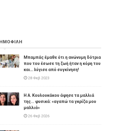
ΗΜΟΦΙΛΗ
Μπαμπάς έμαθε ότι η ανώνυμη δότρια
που του έσωσε τη ζωή ήταν η κόρη του
και… λύγισε από συγκίνηση!
28 Φεβ 2023
Η A. Κουλουκάκου άφησε τα μαλλιά
της... φυσικά: «αγαπώ τα γκρίζα μου
μαλλιά»
26 Φεβ 2026