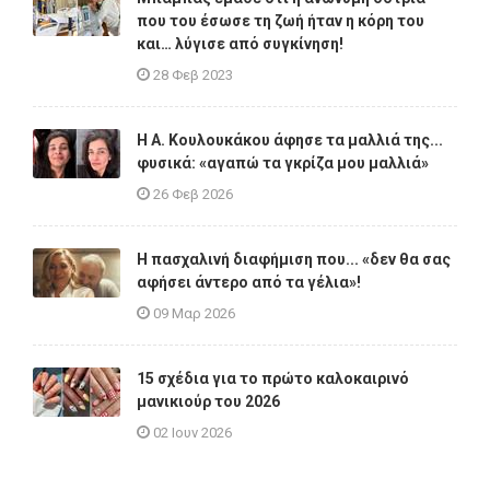
που του έσωσε τη ζωή ήταν η κόρη του
και… λύγισε από συγκίνηση!
28 Φεβ 2023
Η A. Κουλουκάκου άφησε τα μαλλιά της...
φυσικά: «αγαπώ τα γκρίζα μου μαλλιά»
26 Φεβ 2026
Η πασχαλινή διαφήμιση που... «δεν θα σας
αφήσει άντερο από τα γέλια»!
09 Μαρ 2026
15 σχέδια για το πρώτο καλοκαιρινό
μανικιούρ του 2026
02 Ιουν 2026