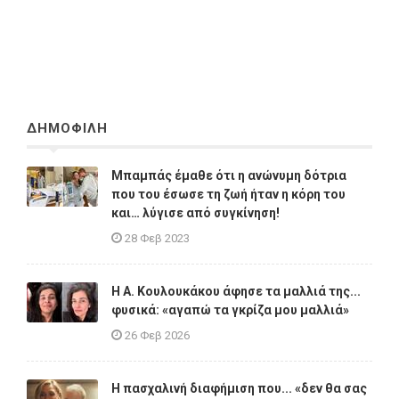
ΔΗΜΟΦΙΛΗ
Μπαμπάς έμαθε ότι η ανώνυμη δότρια
που του έσωσε τη ζωή ήταν η κόρη του
και… λύγισε από συγκίνηση!
28 Φεβ 2023
Η A. Κουλουκάκου άφησε τα μαλλιά της...
φυσικά: «αγαπώ τα γκρίζα μου μαλλιά»
26 Φεβ 2026
Η πασχαλινή διαφήμιση που... «δεν θα σας