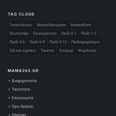
TAG CLOUD
Γυναικολόγος
Διαπαιδαγώγηση
Διασκέδαση
Έξυπνα tips
Επικαιρότητα
Παιδί 0-1
Παιδί 1-3
Παιδί 3-6
Παιδί 6-9
Παιδί 9-12
Παιδοψυχολόγος
Σεξ και σχέσεις
Τοκετός
Χιούμορ
Ψυχολογία
MAMA365.GR
Διαφημιστείτε
Ταυτότητα
Επικοινωνία
Όροι Χρήσης
Sitemap