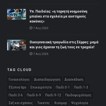
Υπ. Παιδείας: «η τεχνητή νοημοσύνη
μπαίνει στα σχολεία με αυστηρούς
κανόνες»
7 Αυγ 2026
Οικογενειακή τραγωδία στις Σέρρες: μαμά
και γιος έχασαν τη ζωή τους σε τροχαίο!
7 Αυγ 2026
TAG CLOUD
Γυναικολόγος
Διαπαιδαγώγηση
Διασκέδαση
Έξυπνα tips
Επικαιρότητα
Παιδί 0-1
Παιδί 1-3
Παιδί 3-6
Παιδί 6-9
Παιδί 9-12
Παιδοψυχολόγος
Σεξ και σχέσεις
Τοκετός
Χιούμορ
Ψυχολογία