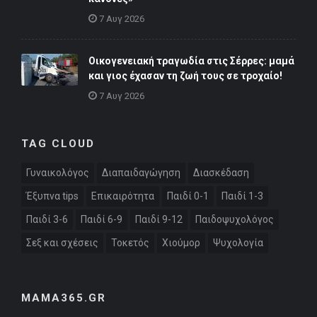
7 Αυγ 2026
Οικογενειακή τραγωδία στις Σέρρες: μαμά
και γιος έχασαν τη ζωή τους σε τροχαίο!
7 Αυγ 2026
TAG CLOUD
Γυναικολόγος
Διαπαιδαγώγηση
Διασκέδαση
Έξυπνα tips
Επικαιρότητα
Παιδί 0-1
Παιδί 1-3
Παιδί 3-6
Παιδί 6-9
Παιδί 9-12
Παιδοψυχολόγος
Σεξ και σχέσεις
Τοκετός
Χιούμορ
Ψυχολογία
MAMA365.GR