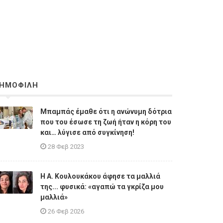
ΗΜΟΦΙΛΗ
Μπαμπάς έμαθε ότι η ανώνυμη δότρια
που του έσωσε τη ζωή ήταν η κόρη του
και… λύγισε από συγκίνηση!
28 Φεβ 2023
Η A. Κουλουκάκου άφησε τα μαλλιά
της... φυσικά: «αγαπώ τα γκρίζα μου
μαλλιά»
26 Φεβ 2026