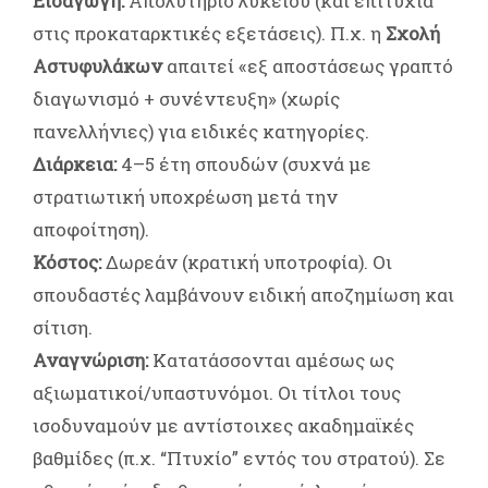
Εισαγωγή:
Απολυτήριο λυκείου (και επιτυχία
στις προκαταρκτικές εξετάσεις). Π.χ. η
Σχολή
Αστυφυλάκων
απαιτεί «εξ αποστάσεως γραπτό
διαγωνισμό + συνέντευξη» (χωρίς
πανελλήνιες) για ειδικές κατηγορίες.
Διάρκεια:
4–5 έτη σπουδών (συχνά με
στρατιωτική υποχρέωση μετά την
αποφοίτηση).
Κόστος:
Δωρεάν (κρατική υποτροφία). Οι
σπουδαστές λαμβάνουν ειδική αποζημίωση και
σίτιση.
Αναγνώριση:
Κατατάσσονται αμέσως ως
αξιωματικοί/υπαστυνόμοι. Οι τίτλοι τους
ισοδυναμούν με αντίστοιχες ακαδημαϊκές
βαθμίδες (π.χ. “Πτυχίο” εντός του στρατού). Σε