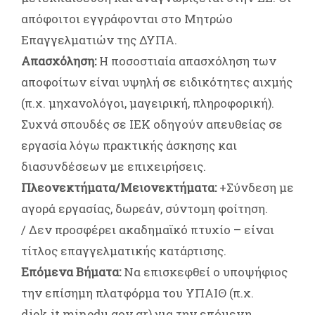
απόφοιτοι εγγράφονται στο Μητρώο
Επαγγελματιών της ΔΥΠΑ.
Απασχόληση:
Η ποσοστιαία απασχόληση των
αποφοίτων είναι υψηλή σε ειδικότητες αιχμής
(π.χ. μηχανολόγοι, μαγειρική, πληροφορική).
Συχνά σπουδές σε ΙΕΚ οδηγούν απευθείας σε
εργασία λόγω πρακτικής άσκησης και
διασυνδέσεων με επιχειρήσεις.
Πλεονεκτήματα/Μειονεκτήματα:
+Σύνδεση με
αγορά εργασίας, δωρεάν, σύντομη φοίτηση.
/ Δεν προσφέρει ακαδημαϊκό πτυχίο
– είναι
τίτλος επαγγελματικής κατάρτισης.
Επόμενα Βήματα:
Να επισκεφθεί ο υποψήφιος
την επίσημη πλατφόρμα του ΥΠΑΙΘ (π.χ.
diek.it.minedu.gov.gr
) για την επόμενη