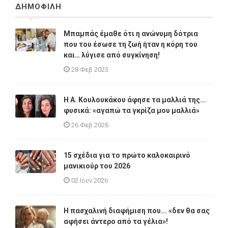
ΔΗΜΟΦΙΛΗ
Μπαμπάς έμαθε ότι η ανώνυμη δότρια
που του έσωσε τη ζωή ήταν η κόρη του
και… λύγισε από συγκίνηση!
28 Φεβ 2023
Η A. Κουλουκάκου άφησε τα μαλλιά της...
φυσικά: «αγαπώ τα γκρίζα μου μαλλιά»
26 Φεβ 2026
15 σχέδια για το πρώτο καλοκαιρινό
μανικιούρ του 2026
02 Ιουν 2026
Η πασχαλινή διαφήμιση που... «δεν θα σας
αφήσει άντερο από τα γέλια»!