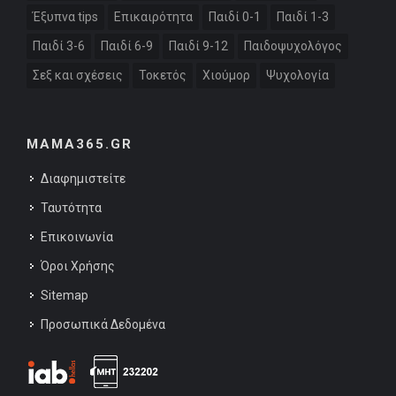
Έξυπνα tips
Επικαιρότητα
Παιδί 0-1
Παιδί 1-3
Παιδί 3-6
Παιδί 6-9
Παιδί 9-12
Παιδοψυχολόγος
Σεξ και σχέσεις
Τοκετός
Χιούμορ
Ψυχολογία
MAMA365.GR
Διαφημιστείτε
Ταυτότητα
Επικοινωνία
Όροι Χρήσης
Sitemap
Προσωπικά Δεδομένα