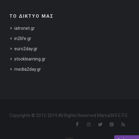
ΤΟ ΔΙΚΤΥΟ ΜΑΣ
iatronet.gr
in2life.gr
euro2day.gr
stocklearning.gr
media2day.gr
Copyrights © 2012-2019 All Rights Reserved Mama365 Ε.Π.Ε.