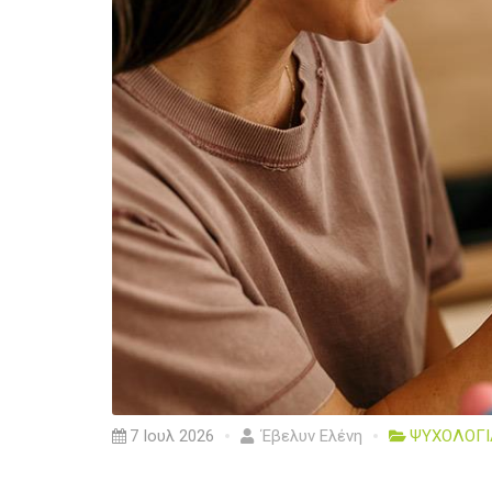
7 Ιουλ 2026
Έβελυν Ελένη
ΨΥΧΟΛΟΓΙ