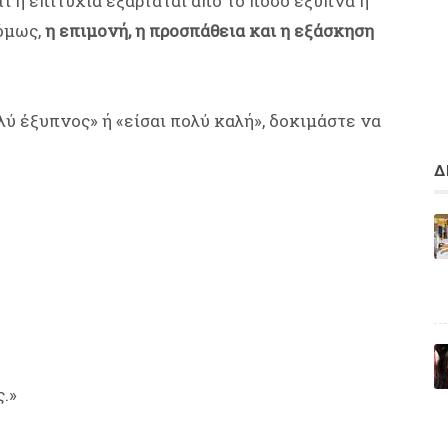
 η επιτυχία εξαρτάται από το πόσο έξυπνα ή
 όμως,
η επιμονή, η προσπάθεια και η εξάσκηση
λύ έξυπνος» ή «είσαι πολύ καλή», δοκιμάστε να
Δ
.»