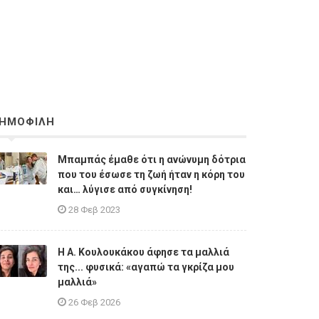
ΗΜΟΦΙΛΗ
Μπαμπάς έμαθε ότι η ανώνυμη δότρια
που του έσωσε τη ζωή ήταν η κόρη του
και… λύγισε από συγκίνηση!
28 Φεβ 2023
Η A. Κουλουκάκου άφησε τα μαλλιά
της... φυσικά: «αγαπώ τα γκρίζα μου
μαλλιά»
26 Φεβ 2026