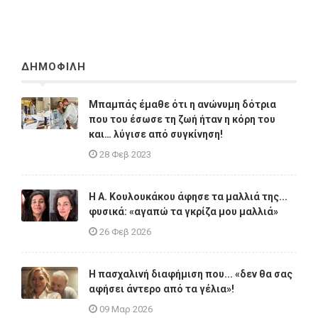
ΔΗΜΟΦΙΛΗ
Μπαμπάς έμαθε ότι η ανώνυμη δότρια
που του έσωσε τη ζωή ήταν η κόρη του
και… λύγισε από συγκίνηση!
28 Φεβ 2023
Η A. Κουλουκάκου άφησε τα μαλλιά της...
φυσικά: «αγαπώ τα γκρίζα μου μαλλιά»
26 Φεβ 2026
Η πασχαλινή διαφήμιση που... «δεν θα σας
αφήσει άντερο από τα γέλια»!
09 Μαρ 2026