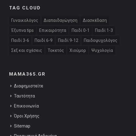
TAG CLOUD
Γυναικολόγος
Διαπαιδαγώγηση
Διασκέδαση
Έξυπνα tips
Επικαιρότητα
Παιδί 0-1
Παιδί 1-3
Παιδί 3-6
Παιδί 6-9
Παιδί 9-12
Παιδοψυχολόγος
Σεξ και σχέσεις
Τοκετός
Χιούμορ
Ψυχολογία
MAMA365.GR
Διαφημιστείτε
Ταυτότητα
Επικοινωνία
Όροι Χρήσης
Sitemap