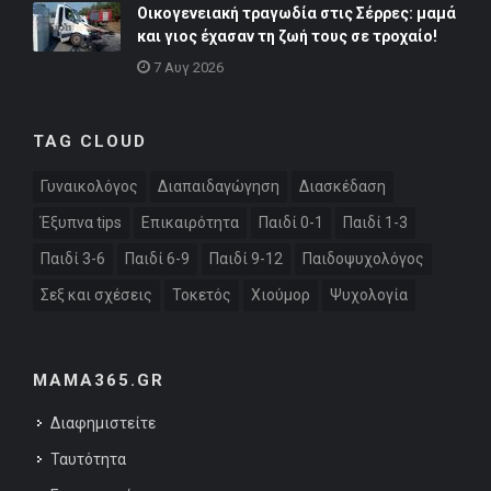
Οικογενειακή τραγωδία στις Σέρρες: μαμά
και γιος έχασαν τη ζωή τους σε τροχαίο!
7 Αυγ 2026
TAG CLOUD
Γυναικολόγος
Διαπαιδαγώγηση
Διασκέδαση
Έξυπνα tips
Επικαιρότητα
Παιδί 0-1
Παιδί 1-3
Παιδί 3-6
Παιδί 6-9
Παιδί 9-12
Παιδοψυχολόγος
Σεξ και σχέσεις
Τοκετός
Χιούμορ
Ψυχολογία
MAMA365.GR
Διαφημιστείτε
Ταυτότητα