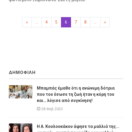
«
Προηγούμενη
...
4
5
6
(επιλεγμένη)
7
8
...
»
Επόμενη
ΔΗΜΟΦΙΛΗ
Μπαμπάς έμαθε ότι η ανώνυμη δότρια
που του έσωσε τη ζωή ήταν η κόρη του
και… λύγισε από συγκίνηση!
28 Φεβ 2023
Η A. Κουλουκάκου άφησε τα μαλλιά της...