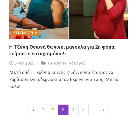
ΕΓΚΥΜΟΣΥΝΗ
Η Τζένη Θεωνά θα γίνει μανούλα για 2η φορά:
«είμαστε ευτυχισμένοι!»
5 Μαϊ 2025
Celebrities
,
Αδέρφια
Μετά από 11 χρόνια κοινής ζωής, είναι έτοιμοι να
χαρίσουν ένα αδερφάκι στον 6χρονο γιο τους. Με το
καλό!
«
Προηγούμενη
1
2
3
(επιλεγμένη)
4
5
...
»
Επόμενη