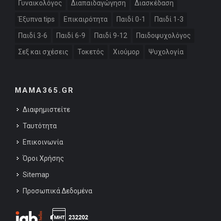
Γυναικολόγος
Διαπαιδαγώγηση
Διασκέδαση
Έξυπνα tips
Επικαιρότητα
Παιδί 0-1
Παιδί 1-3
Παιδί 3-6
Παιδί 6-9
Παιδί 9-12
Παιδοψυχολόγος
Σεξ και σχέσεις
Τοκετός
Χιούμορ
Ψυχολογία
MAMA365.GR
Διαφημιστείτε
Ταυτότητα
Επικοινωνία
Όροι Χρήσης
Sitemap
Προσωπικά Δεδομένα