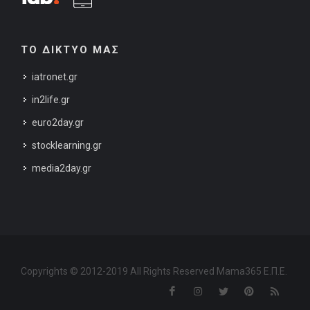
ΤΟ ΔΙΚΤΥΟ ΜΑΣ
iatronet.gr
in2life.gr
euro2day.gr
stocklearning.gr
media2day.gr
Copyrights © 2012-2019 All Rights Reserved Mama365 Ε.Π.Ε.