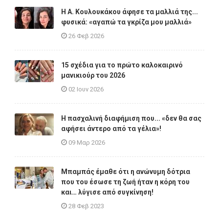
Η A. Κουλουκάκου άφησε τα μαλλιά της...
φυσικά: «αγαπώ τα γκρίζα μου μαλλιά»
26 Φεβ 2026
15 σχέδια για το πρώτο καλοκαιρινό
μανικιούρ του 2026
02 Ιουν 2026
Η πασχαλινή διαφήμιση που... «δεν θα σας
αφήσει άντερο από τα γέλια»!
09 Μαρ 2026
Μπαμπάς έμαθε ότι η ανώνυμη δότρια
που του έσωσε τη ζωή ήταν η κόρη του
και… λύγισε από συγκίνηση!
28 Φεβ 2023