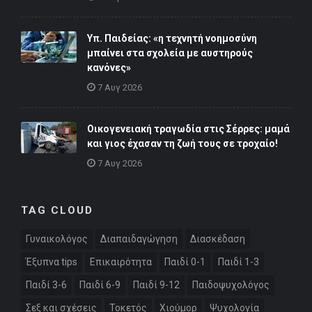
Υπ. Παιδείας: «η τεχνητή νοημοσύνη
μπαίνει στα σχολεία με αυστηρούς
κανόνες»
7 Αυγ 2026
Οικογενειακή τραγωδία στις Σέρρες: μαμά
και γιος έχασαν τη ζωή τους σε τροχαίο!
7 Αυγ 2026
TAG CLOUD
Γυναικολόγος
Διαπαιδαγώγηση
Διασκέδαση
Έξυπνα tips
Επικαιρότητα
Παιδί 0-1
Παιδί 1-3
Παιδί 3-6
Παιδί 6-9
Παιδί 9-12
Παιδοψυχολόγος
Σεξ και σχέσεις
Τοκετός
Χιούμορ
Ψυχολογία