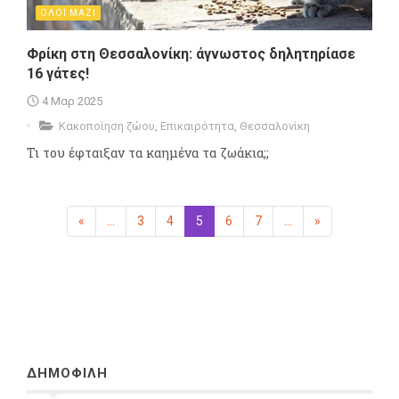
ΟΛΟΙ ΜΑΖΙ
Φρίκη στη Θεσσαλονίκη: άγνωστος δηλητηρίασε
16 γάτες!
4 Μαρ 2025
Κακοποίηση ζώου
,
Επικαιρότητα
,
Θεσσαλονίκη
Τι του έφταιξαν τα καημένα τα ζωάκια;;
«
Προηγούμενη
...
3
4
5
(επιλεγμένη)
6
7
...
»
Επόμενη
ΔΗΜΟΦΙΛΗ