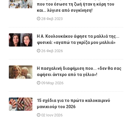
που του έσωσε τη ζωή ήταν η κόρη του
και… λύγισε από συγκίνηση!
28 Φεβ 2023
Η A. Κουλουκάκου άφησε τα μαλλιά της...
φυσικά: «αγαπώ τα γκρίζα μου μαλλιά»
26 Φεβ 2026
Η πασχαλινή διαφήμιση που... «δεν θα σας
αφήσει άντερο από τα γέλια»!
09 Μαρ 2026
15 σχέδια για το πρώτο καλοκαιρινό
μανικιούρ του 2026
02 Ιουν 2026