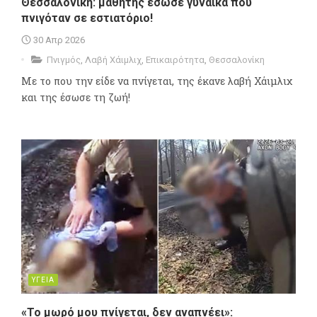
Θεσσαλονίκη: μαθητής έσωσε γυναίκα που
πνιγόταν σε εστιατόριο!
30 Απρ 2026
Πνιγμός
,
Λαβή Χάιμλιχ
,
Επικαιρότητα
,
Θεσσαλονίκη
Με το που την είδε να πνίγεται, της έκανε λαβή Χάιμλιχ
και της έσωσε τη ζωή!
ΥΓΕΙΑ
«Το μωρό μου πνίγεται, δεν αναπνέει»: