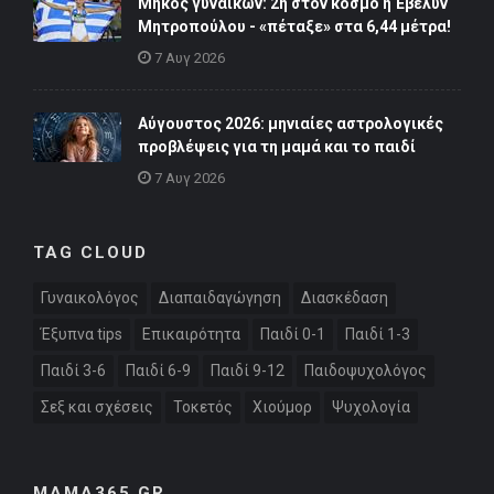
Μήκος γυναικών: 2η στον κόσμο η Έβελυν
Μητροπούλου - «πέταξε» στα 6,44 μέτρα!
7 Αυγ 2026
Αύγουστος 2026: μηνιαίες αστρολογικές
προβλέψεις για τη μαμά και το παιδί
7 Αυγ 2026
TAG CLOUD
Γυναικολόγος
Διαπαιδαγώγηση
Διασκέδαση
Έξυπνα tips
Επικαιρότητα
Παιδί 0-1
Παιδί 1-3
Παιδί 3-6
Παιδί 6-9
Παιδί 9-12
Παιδοψυχολόγος
Σεξ και σχέσεις
Τοκετός
Χιούμορ
Ψυχολογία
MAMA365.GR