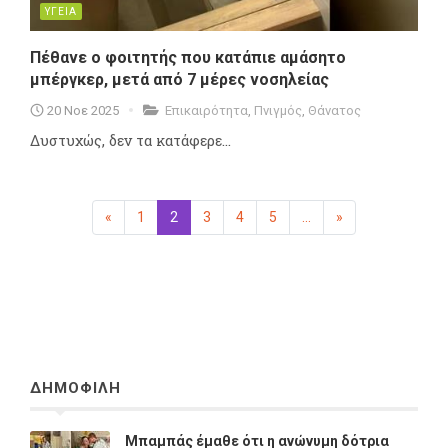
ΥΓΕΙΑ
Πέθανε ο φοιτητής που κατάπιε αμάσητο
μπέργκερ, μετά από 7 μέρες νοσηλείας
20 Νοε 2025
Επικαιρότητα
,
Πνιγμός
,
Θάνατος
Δυστυχώς, δεν τα κατάφερε...
«
Προηγούμενη
1
2
(επιλεγμένη)
3
4
5
...
»
Επόμενη
ΔΗΜΟΦΙΛΗ
Μπαμπάς έμαθε ότι η ανώνυμη δότρια