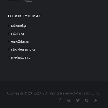
ΤΟ ΔΙΚΤΥΟ ΜΑΣ
iatronet.gr
in2life.gr
euro2day.gr
stocklearning.gr
media2day.gr
Copyrights © 2012-2019 All Rights Reserved Mama365 Ε.Π.Ε.