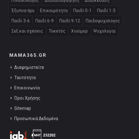
Γυναικολόγος
Διαπαιδαγώγηση
Διασκέδαση
Έξυπνα tips
Επικαιρότητα
Παιδί 0-1
Παιδί 1-3
Παιδί 3-6
Παιδί 6-9
Παιδί 9-12
Παιδοψυχολόγος
Σεξ και σχέσεις
Τοκετός
Χιούμορ
Ψυχολογία
MAMA365.GR
Διαφημιστείτε
Ταυτότητα
Επικοινωνία
Όροι Χρήσης
Sitemap
Προσωπικά Δεδομένα