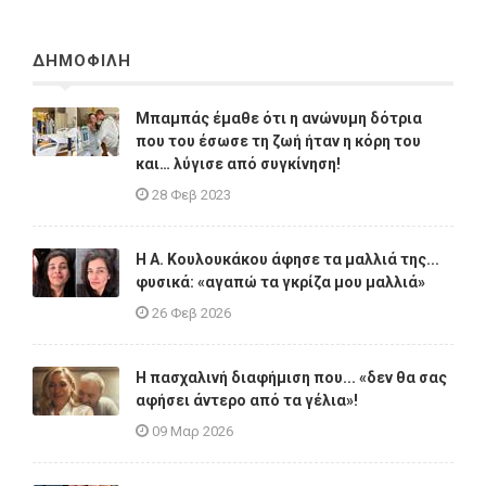
ΔΗΜΟΦΙΛΗ
Μπαμπάς έμαθε ότι η ανώνυμη δότρια
που του έσωσε τη ζωή ήταν η κόρη του
και… λύγισε από συγκίνηση!
28 Φεβ 2023
Η A. Κουλουκάκου άφησε τα μαλλιά της...
φυσικά: «αγαπώ τα γκρίζα μου μαλλιά»
26 Φεβ 2026
Η πασχαλινή διαφήμιση που... «δεν θα σας
αφήσει άντερο από τα γέλια»!
09 Μαρ 2026