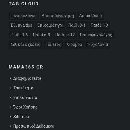
TAG CLOUD
Γυναικολόγος
Διαπαιδαγώγηση
Διασκέδαση
Έξυπνα tips
Επικαιρότητα
Παιδί 0-1
Παιδί 1-3
Παιδί 3-6
Παιδί 6-9
Παιδί 9-12
Παιδοψυχολόγος
Σεξ και σχέσεις
Τοκετός
Χιούμορ
Ψυχολογία
MAMA365.GR
Διαφημιστείτε
Ταυτότητα
Επικοινωνία
Όροι Χρήσης
Sitemap
Προσωπικά Δεδομένα