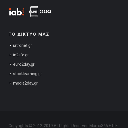
ΤΟ ΔΙΚΤΥΟ ΜΑΣ
iatronet.gr
in2life.gr
euro2day.gr
stocklearning.gr
media2day.gr
Copyrights © 2012-2019 All Rights Reserved Mama365 Ε.Π.Ε.