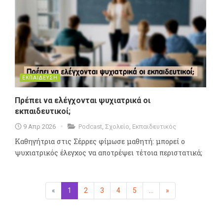
ΕΚΠΑΙΔΕΥΣΗ
Πρέπει να ελέγχονται ψυχιατρικά οι
εκπαιδευτικοί;
9 Απρ 2026
Podcast
,
Σχολείο
,
Εκπαιδευτικός
Καθηγήτρια στις Σέρρες φίμωσε μαθητή: μπορεί ο
ψυχιατρικός έλεγχος να αποτρέψει τέτοια περιστατικά;
«
Προηγούμενη
1
(επιλεγμένη)
2
3
4
5
...
»
Επόμενη