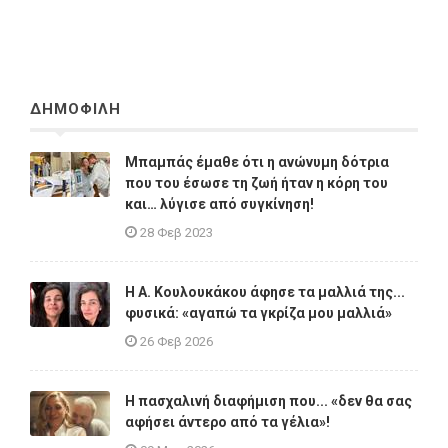
ΔΗΜΟΦΙΛΗ
Μπαμπάς έμαθε ότι η ανώνυμη δότρια
που του έσωσε τη ζωή ήταν η κόρη του
και… λύγισε από συγκίνηση!
28 Φεβ 2023
Η A. Κουλουκάκου άφησε τα μαλλιά της...
φυσικά: «αγαπώ τα γκρίζα μου μαλλιά»
26 Φεβ 2026
Η πασχαλινή διαφήμιση που... «δεν θα σας
αφήσει άντερο από τα γέλια»!