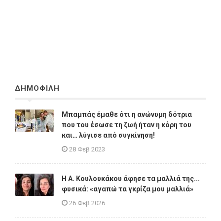
ΔΗΜΟΦΙΛΗ
Μπαμπάς έμαθε ότι η ανώνυμη δότρια
που του έσωσε τη ζωή ήταν η κόρη του
και… λύγισε από συγκίνηση!
28 Φεβ 2023
Η A. Κουλουκάκου άφησε τα μαλλιά της...
φυσικά: «αγαπώ τα γκρίζα μου μαλλιά»
26 Φεβ 2026