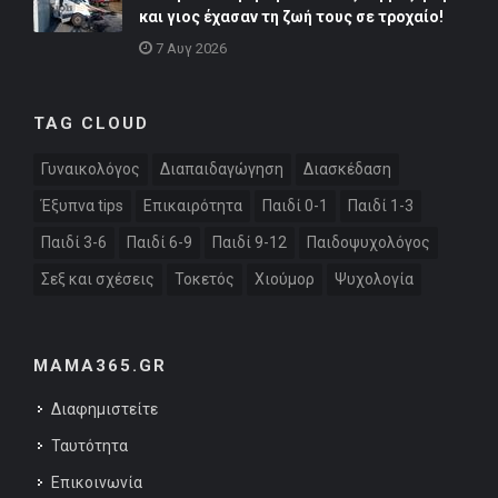
και γιος έχασαν τη ζωή τους σε τροχαίο!
7 Αυγ 2026
TAG CLOUD
Γυναικολόγος
Διαπαιδαγώγηση
Διασκέδαση
Έξυπνα tips
Επικαιρότητα
Παιδί 0-1
Παιδί 1-3
Παιδί 3-6
Παιδί 6-9
Παιδί 9-12
Παιδοψυχολόγος
Σεξ και σχέσεις
Τοκετός
Χιούμορ
Ψυχολογία
MAMA365.GR
Διαφημιστείτε
Ταυτότητα
Επικοινωνία